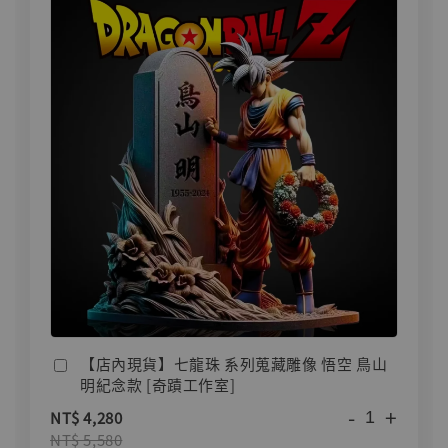
【店內現貨】七龍珠 系列蒐藏雕像 悟空 鳥山
明紀念款 [奇蹟工作室]
-
+
NT$ 4,280
NT$ 5,580