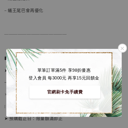
– 蟻王尾巴會再優化
──────────────
■ 販售資訊：
➤ 價格 6380元 (訂金2780)
單筆訂單滿5件 享98折優惠
登入會員 每3000元 再享15元回饋金
→ 國際運費到台後通知
官網刷卡免手續費
＊運費合理 請安心選購
【現貨】BJSTUDIO 1/6系列可動蒐藏人偶 讓
子彈飛 鵝城縣長 張麻子 [BK01]
⁝
-
+
NT$ 4,980
➤ 預購截止日：限量額滿即止
NT$ 5,300