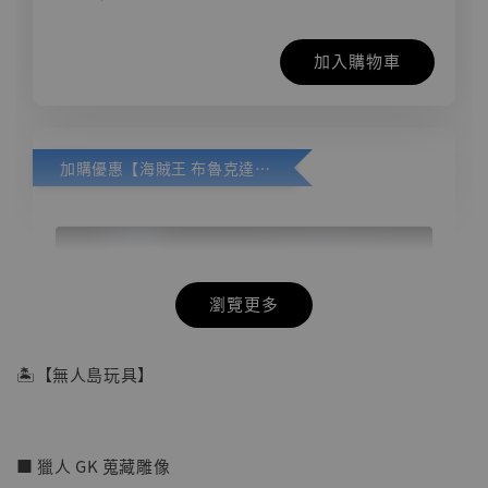
加入購物車
加購優惠【海賊王 布魯克達摩 [7STARS Studio]】
瀏覽更多
🏝【無人島玩具】
■ 獵人 GK 蒐藏雕像