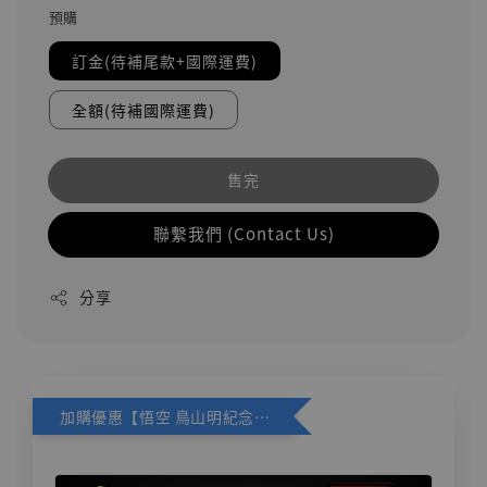
預購
訂金(待補尾款+國際運費)
全額(待補國際運費)
售完
聯繫我們 (Contact Us)
分享
加購優惠【悟空 鳥山明紀念款 [奇蹟工作室]】