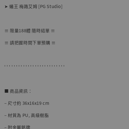
➤ 蟻王 梅路艾姆 [PG Studio]
≡ 限量188體 隨時結單 ≡
【店內現貨】海賊王 系列蒐藏雕像 布魯克達
≡ 請把握時間下單預購 ≡
摩 [7STARS Studio]
-
+
NT$ 1,500
NT$ 1,870
' ' ' ' ' ' ' ' ' ' ' ' ' ' ' ' ' ' ' ' ' ' ' ' ' '
加入購物車
■ 商品資訊：
– 尺寸約 36x16x19 cm
加購優惠【讓子彈飛 鵝城縣長 張麻子 [BK01]】
– 材質為 PU, 高級樹脂
– 附金屬銘牌