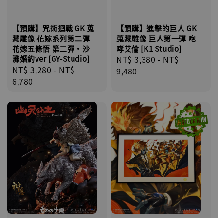
【預購】進擊的巨人 GK
【預購】咒術迴戰 GK 蒐
蒐藏雕像 巨人第一彈 咆
藏雕像 花嫁系列第二彈
哮艾倫 [K1 Studio]
花嫁五條悟 第二彈·沙
Regular
NT$ 3,380
-
NT$
灘婚約ver [GY-Studio]
Regular
NT$ 3,280
-
NT$
price
9,480
price
6,780