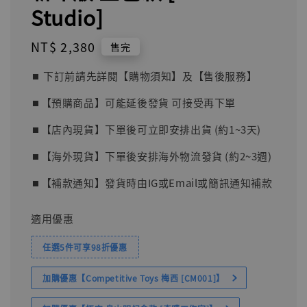
Studio]
Regular
NT$ 2,380
售完
price
⏹︎ 下訂前請先詳閱【購物須知】及【售後服務】
⏹︎【預購商品】可能延後發貨 可接受再下單
⏹︎【店內現貨】下單後可立即安排出貨 (約1~3天)
⏹︎【海外現貨】下單後安排海外物流發貨 (約2~3週)
⏹︎【補款通知】發貨時由IG或Email或簡訊通知補款
適用優惠
任選5件可享98折優惠
加購優惠【Competitive Toys 梅西 [CM001]】