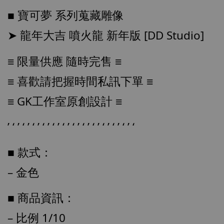
■ 寶可夢 系列蒐藏雕像
➤ 龍年大吉 噴火龍 新年版 [DD Studio]
≡ 
限量供應 隨時完售 ≡
≡ 喜歡請把握時間私訊下單 ≡
≡ GK工作室原創設計 ≡
【店內現貨】七龍珠 系列蒐藏雕像 悟空 鳥山
明紀念款 [奇蹟工作室]
’ ‘ ’ ‘ ’ ‘ ’ ‘ ’ ‘ ’ ‘ ’ ‘ ’ ‘ ’ ‘ ’ ‘ ’ ‘ ’ ‘ ’ ‘
-
+
NT$ 4,280
NT$ 5,580
■ 款式：
– 金色
加入購物車
■ 商品資訊：
– 比例 1/10