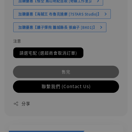
加購優惠【悟空 鳥山明紀念款 [奇蹟工作室]】
加購優惠【海賊王 布魯克達摩 [7STARS Studio]】
加購優惠【讓子彈飛 鵝城縣長 張麻子 [BK01]】
注意
請選宅配 (選超商會取消訂單)
售完
聯繫我們 (Contact Us)
分享