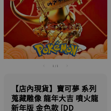
1
/
1
【店內現貨】寶可夢 系列
蒐藏雕像 龍年大吉 噴火龍
新年版 金色款 [DD