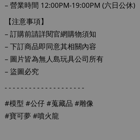
– 營業時間 12:00PM-19:00PM (六日公休)
【注意事項】
– 訂購前請詳閱官網購物須知
– 下訂商品即同意其相關內容
– 圖片皆為無人島玩具公司所有
【現貨】BJSTUDIO 1/6系列可動蒐藏人偶 讓
– 盜圖必究
子彈飛 鵝城縣長 張麻子 [BK01]
-
+
NT$ 4,980
- - - - - - - - - - - - - - - - - - - -
NT$ 5,300
#模型
#公仔
#蒐藏品
#雕像
加入購物車
#寶可夢
#噴火龍