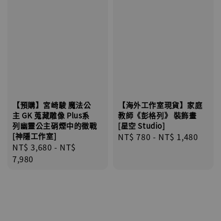
【預購】宮崎駿 魔法公
【海外工作室現貨】家庭
主 GK 蒐藏雕像 Plus系
教師《彭格列》 裝飾畫
列幽靈公主硝煙中的徵戰
[星空 Studio]
[神隱工作室]
Regular
NT$ 780
-
NT$ 1,480
Regular
NT$ 3,680
-
NT$
price
price
7,980