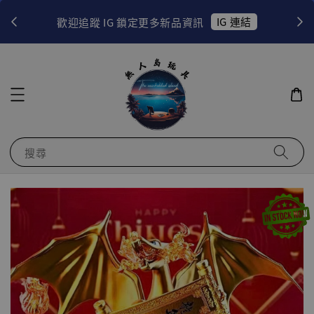
！
IG 連結
歡迎追蹤 IG 鎖定更多新品資訊
搜尋