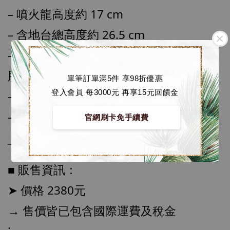
加購優惠【海賊王 布魯克達摩 [7STARS Studio]】
– 噴火龍高度約 17 cm
– 含地台總高度約 26.5 cm
– 材質為 進口樹脂, 進口PU, 進口透明樹
脂
單筆訂單滿5件 享98折優惠
登入會員 每3000元 再享15元回饋金
– 噴火龍可脫離地台單獨擺放
– 翅膀分件出貨 手腳一體無接縫
官網刷卡免手續費
──────────────
■ 販售資訊：
➤ 價格 2380元
→ 售價皆已包含國際運費及稅金
【店內現貨】海賊王 系列蒐藏雕像 布魯克達