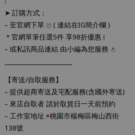
⁝
摩 [7STARS Studio]
➤ 訂購方式：
-
+
NT$ 1,500
NT$ 1,870
– 至官網下單 
 ( 連結在IG簡介欄 )
＊官網單筆任選5件 享98折優惠
加入購物車
– 或私訊商品連結 由小編為您服務 
──────────────
加購優惠【讓子彈飛 鵝城縣長 張麻子 [BK01]】
【寄送/自取服務】
– 提供超商寄送及宅配服務(含國外寄送)
– 來店自取者 請於取貨日一天前預約
– 工作室地址
桃園市楊梅區梅山西街
138號