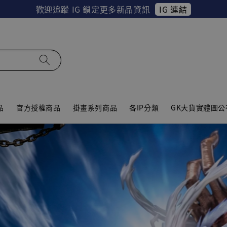
IG 連結
歡迎追蹤 IG 鎖定更多新品資訊
品
官方授權商品
掛畫系列商品
各IP分類
GK大貨實體圖公