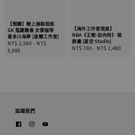
【預購】戀上換裝娃娃
【海外工作室現貨】
GK 蒐藏雕像 女僕咖啡
NBA《王朝-加內特》 裝
喜多川海夢 [星耀工作室]
飾畫 [星空 Studio]
Regular
NT$ 2,580
-
NT$
Regular
NT$ 780
-
NT$ 1,480
price
5,980
price
追蹤我們