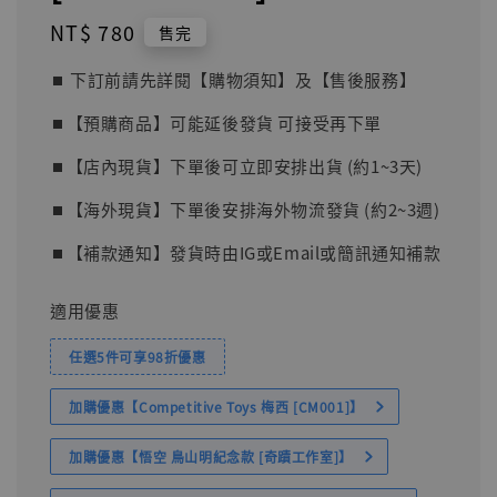
Regular
NT$ 780
售完
price
⏹︎ 下訂前請先詳閱【購物須知】及【售後服務】
⏹︎【預購商品】可能延後發貨 可接受再下單
⏹︎【店內現貨】下單後可立即安排出貨 (約1~3天)
⏹︎【海外現貨】下單後安排海外物流發貨 (約2~3週)
⏹︎【補款通知】發貨時由IG或Email或簡訊通知補款
適用優惠
任選5件可享98折優惠
加購優惠【Competitive Toys 梅西 [CM001]】
加購優惠【悟空 鳥山明紀念款 [奇蹟工作室]】