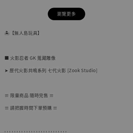
瀏覽更多
🏝【無人島玩具】
■ 火影忍者 GK 蒐藏雕像
➤ 歷代火影共鳴系列 七代火影 [Zook Studio]
≡ 限量商品 隨時完售 ≡
【店內現貨】七龍珠 系列蒐藏雕像 悟空 鳥山
≡ 請把握時間下單預購 ≡
明紀念款 [奇蹟工作室]
-
+
NT$ 4,280
NT$ 5,580
' ' ' ' ' ' ' ' ' ' ' ' ' ' ' ' ' ' ' ' ' ' ' ' ' '