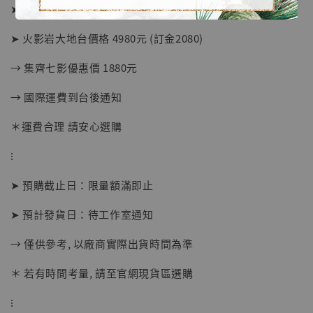
➤ 價格 1780元 (訂金780)
➤ 火影岩大地台價格 4980元 (訂金2080)
→ 集齊七影優惠價 1880元
【店內現貨】海賊王 系列蒐藏雕像 布魯克達
→ 國際運費到台後通知
摩 [7STARS Studio]
-
+
＊運費合理 請安心選購
NT$ 1,500
NT$ 1,870
⁝
➤ 預購截止日：限量額滿即止
加入購物車
➤ 預計發貨日：待工作室通知
→ 僅供參考, 以廠商實際出貨時間為準
加購優惠【讓子彈飛 鵝城縣長 張麻子 [BK01]】
＊ 若有時間考量, 請至官網現貨區選購
⁝