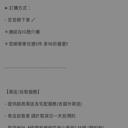
➤ 訂購方式：
– 至官網下單 🔗
＊連結在IG簡介欄
＊官網單筆任選5件 享98折優惠❗️
──────────────
【寄送/自取服務】
【現貨】BJSTUDIO 1/6系列可動蒐藏人偶 讓
– 提供超商寄送及宅配服務(含國外寄送)
子彈飛 鵝城縣長 張麻子 [BK01]
-
+
NT$ 4,980
– 來店自取者 請於取貨日一天前預約
NT$ 5,300
– 取貨地址📍桃園市楊梅區梅山西街138號 (預約制)