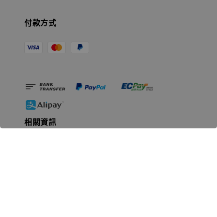
付款方式
相關資訊
無人島玩具公司資訊
里程碑
聯絡我們
認識GK
GK 預購流程說明
常見問題Q&A
EZWay易利委APP教學