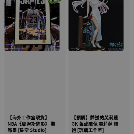
【海外工作室現貨】
【預購】葬送的芙莉蓮
NBA《詹姆斯背影》 裝
GK 蒐藏雕像 芙莉蓮 旗
飾畫 [星空 Studio]
袍 [琉璃工作室]