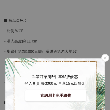
加入購物車
■ 商品資訊：
– 比例 WCF
加購優惠【海賊王 布魯克達摩 [7STARS Studio]】
– 鳴人高度約 11 cm
– 集齊七影加1880元即可贈送火影岩大地台❗️
– 火影岩地台尺寸約 高25 寬49 深16 cm
單筆訂單滿5件 享98折優惠
──────────────
登入會員 每3000元 再享15元回饋金
官網刷卡免手續費
■ 販售資訊：