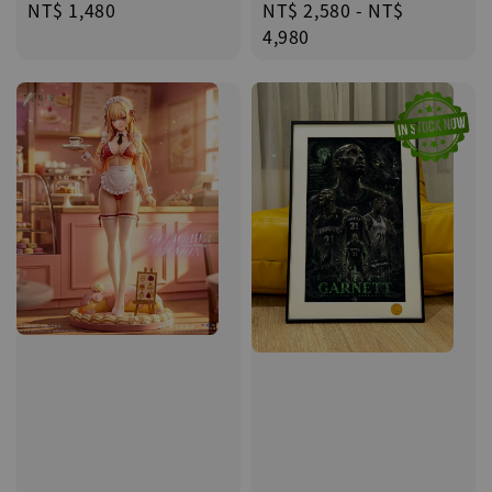
Regular
NT$ 1,480
Regular
NT$ 2,580
-
NT$
price
price
4,980