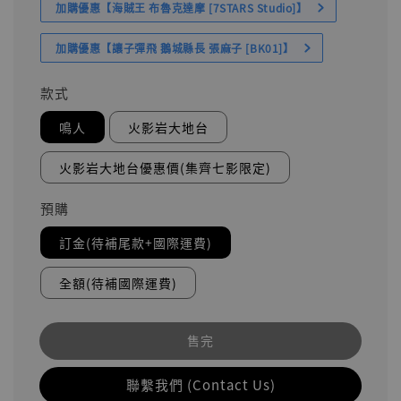
加購優惠【海賊王 布魯克達摩 [7STARS Studio]】
加購優惠【讓子彈飛 鵝城縣長 張麻子 [BK01]】
款式
鳴人
火影岩大地台
火影岩大地台優惠價(集齊七影限定)
預購
訂金(待補尾款+國際運費)
全額(待補國際運費)
售完
聯繫我們 (Contact Us)