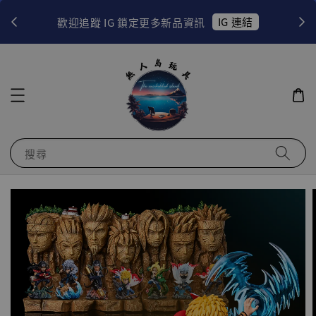
！
IG 連結
歡迎追蹤 IG 鎖定更多新品資訊
搜尋