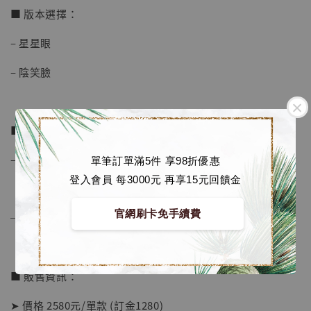
■ 版本選擇：
加購優惠【讓子彈飛 鵝城縣長 張麻子 [BK01]】
– 星星眼
– 陰笑臉
■ 商品資訊：
– 材質為 樹脂, PU
單筆訂單滿5件 享98折優惠
登入會員 每3000元 再享15元回饋金
官網刷卡免手續費
──────────────
■ 販售資訊：
➤ 價格 2580元/單款 (訂金1280)