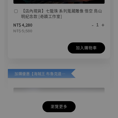
【店內現貨】七龍珠 系列蒐藏雕像 悟空 鳥山
明紀念款 [奇蹟工作室]
-
+
NT$ 4,280
NT$ 5,580
加入購物車
加購優惠【海賊王 布魯克達摩 [7STARS Studio]】
瀏覽更多