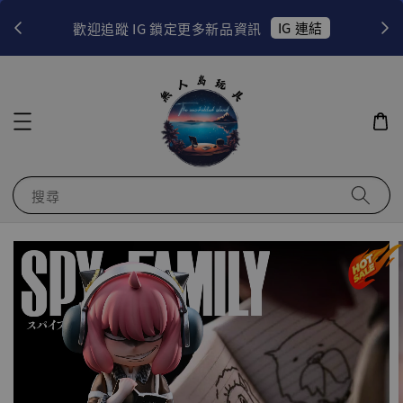
！
IG 連結
歡迎追蹤 IG 鎖定更多新品資訊
搜尋