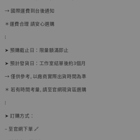
【現貨】BJSTUDIO 1/6系列可動蒐藏人偶 讓
→ 國際運費到台後通知
子彈飛 鵝城縣長 張麻子 [BK01]
-
+
＊運費合理 請安心選購
NT$ 4,980
NT$ 5,300
⁝
➤ 預購截止日：限量額滿即止
加入購物車
➤ 預計發貨日：工作室結單後約3個月
→ 僅供參考, 以廠商實際出貨時間為準
＊ 若有時間考量, 請至官網現貨區選購
⁝
➤ 訂購方式：
– 至官網下單 🔗