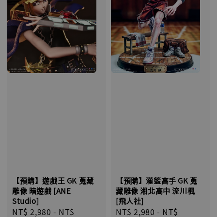
【預購】遊戲王 GK 蒐藏
【預購】灌籃高手 GK 蒐
雕像 暗遊戲 [ANE
藏雕像 湘北高中 流川楓
Studio]
[飛人社]
Regular
NT$ 2,980
-
NT$
Regular
NT$ 2,980
-
NT$