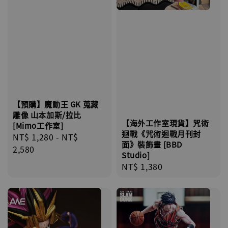
【預購】魔動王 GK 蒐藏
雕像 山本加斯/拉比
【海外工作室現貨】咒術
[Mimo工作室]
迴戰《咒術迴戰月刊封
Regular
NT$ 1,280
-
NT$
面》裝飾畫 [BBD
price
2,580
Studio]
Regular
NT$ 1,380
price