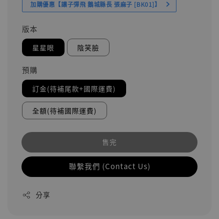
加購優惠【讓子彈飛 鵝城縣長 張麻子 [BK01]】
版本
星星眼
陰笑臉
預購
訂金(待補尾款+國際運費)
全額(待補國際運費)
售完
聯繫我們 (Contact Us)
分享