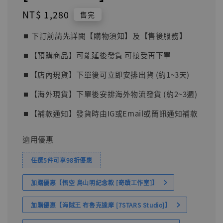
Regular
NT$ 1,280
售完
price
⏹︎ 下訂前請先詳閱【購物須知】及【售後服務】
⏹︎【預購商品】可能延後發貨 可接受再下單
⏹︎【店內現貨】下單後可立即安排出貨 (約1~3天)
⏹︎【海外現貨】下單後安排海外物流發貨 (約2~3週)
⏹︎【補款通知】發貨時由IG或Email或簡訊通知補款
適用優惠
任選5件可享98折優惠
加購優惠【悟空 鳥山明紀念款 [奇蹟工作室]】
加購優惠【海賊王 布魯克達摩 [7STARS Studio]】