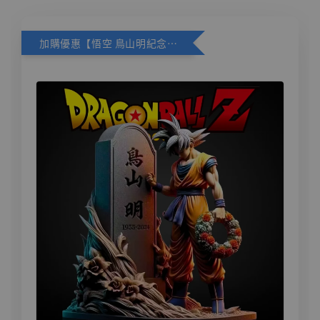
加購優惠【悟空 鳥山明紀念款 [奇蹟工作室]】