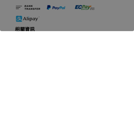
相關資訊
無人島玩具公司資訊
里程碑
聯絡我們
認識GK
GK 預購流程說明
常見問題Q&A
EZWay易利委APP教學
For overseas clients
Copyright © 2026 無人島玩具 All rights reserved | 統一編號 91582461