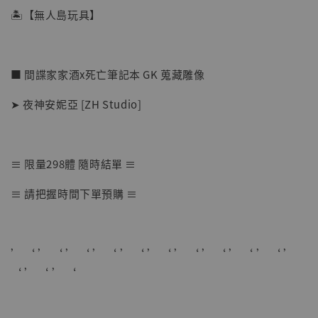
🏝【無人島玩具】
■ 間諜家家酒x死亡筆記本 GK 蒐藏雕像
➤ 夜神安妮亞 [ZH Studio]
≡ 限量298體 隨時結單 ≡
【店內現貨】海賊王 系列蒐藏雕像 布魯克達
≡ 請把握時間下單預購 ≡
摩 [7STARS Studio]
-
+
NT$ 1,500
NT$ 1,870
’ ‘ ’ ‘ ’ ‘ ’ ‘ ’ ‘ ’ ‘ ’ ‘ ’ ‘ ’ ‘ ’ ‘ ’
‘ ’ ‘ ’ ‘
加入購物車