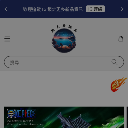
！
IG 連結
歡迎追蹤 IG 鎖定更多新品資訊
搜尋