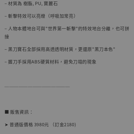
– 材質為 樹脂, PU, 寶麗石
加入購物車
– 斬擊特效可以亮燈（呼吸加常亮）
– 人物本體地台可與"世界第一斬擊"的特效地台分離，也可拼
接
加購優惠【讓子彈飛 鵝城縣長 張麻子 [BK01]】
– 黑刀寶石全部採用高透透明材質，更還原"黑刀本色"
– 握刀手採用ABS硬質材料，避免刀塌的現象
──────────────
■ 販售資訊：
➤ 普通版價格 3980元 （訂金2180)