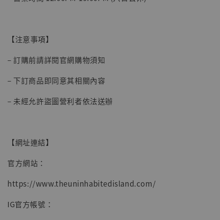
【注意事項】
– 訂購前請詳閱官網購物須知
– 下訂商品即同意其相關內容
– 未經允許盜圖營利者依法送辦
【網址連結】
官方網站：
https://www.theuninhabitedisland.com/
IG官方帳號：