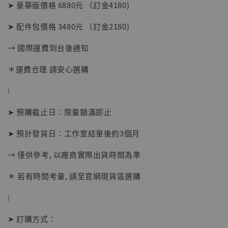
➤ 豪華版價格 6880元 （訂金4180)
➤ 配件包價格 3480元 （訂金2180)
→ 國際運費到台後通知
【現貨】BJSTUDIO 1/6系列可動蒐藏人偶 讓
子彈飛 鵝城縣長 張麻子 [BK01]
＊運費合理 請安心選購
-
+
NT$ 4,980
⁝
NT$ 5,300
➤ 預購截止日：限量額滿即止
加入購物車
➤ 預計發貨日：工作室結單後約3個月
→ 僅供參考, 以廠商實際出貨時間為準
＊ 若有時間考量, 請至官網現貨區選購
⁝
➤ 訂購方式：