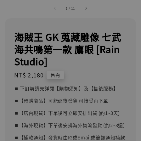
1
/
11
海賊王 GK 蒐藏雕像 七武
海共鳴第一款 鷹眼 [Rain
Studio]
Regular
NT$ 2,180
售完
price
⏹︎ 下訂前請先詳閱【購物須知】及【售後服務】
⏹︎【預購商品】可能延後發貨 可接受再下單
⏹︎【店內現貨】下單後可立即安排出貨 (約1~3天)
⏹︎【海外現貨】下單後安排海外物流發貨 (約2~3週)
⏹︎【補款通知】發貨時由IG或Email或簡訊通知補款