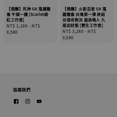
【預購】死神 GK 蒐藏雕
【預購】火影忍者 GK 蒐
像 牛頭一護 [Scarlet緋
藏雕像 共鳴第一彈 終結
紅工作室]
谷宿命對決 漩渦鳴人 九
Regular
NT$ 1,180
-
NT$
尾初狀態 [雙生工作室]
Regular
NT$ 3,280
-
NT$
price
8,580
price
9,580
追蹤我們