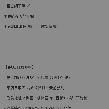
– 至官網下單 🔗
＊連結在IG簡介欄
＊官網單筆任選5件 享98折優惠❗️
──────────────
【寄送/自取服務】
– 提供超商寄送及宅配服務(含國外寄送)
– 來店自取者 請於取貨日一天前預約
– 取貨地址📍桃園市楊梅區梅山西街138號 (預約制)
– 營業時間 12:00PM-19:00PM (六日公休)