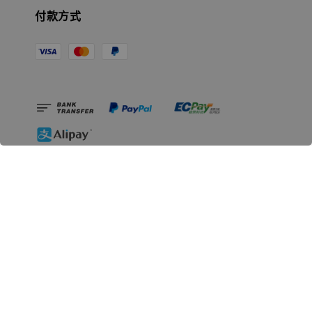
付款方式
相關資訊
無人島玩具公司資訊
里程碑
聯絡我們
認識GK
GK 預購流程說明
常見問題Q&A
EZWay易利委APP教學
For overseas clients