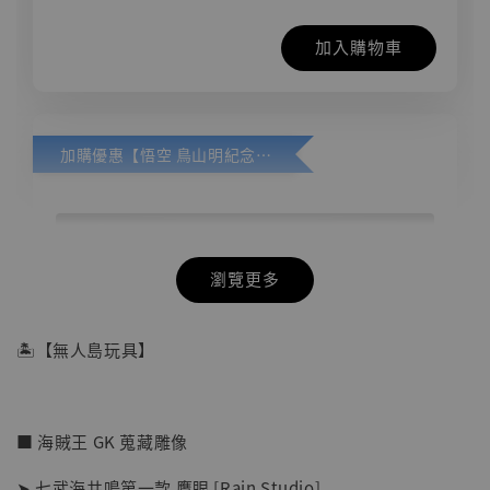
加入購物車
加購優惠【悟空 鳥山明紀念款 [奇蹟工作室]】
瀏覽更多
🏝【無人島玩具】
■ 海賊王 GK 蒐藏雕像
➤ 七武海共鳴第一款 鷹眼 [Rain Studio]