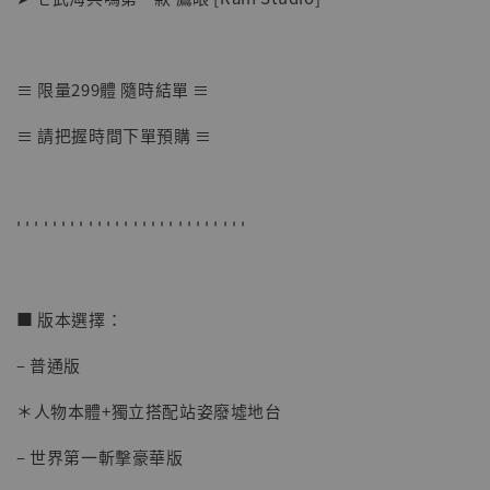
≡ 限量299體 隨時結單 ≡
【店內現貨】七龍珠 系列蒐藏雕像 悟空 鳥山
≡ 請把握時間下單預購 ≡
明紀念款 [奇蹟工作室]
-
+
NT$ 4,280
NT$ 5,580
' ' ' ' ' ' ' ' ' ' ' ' ' ' ' ' ' ' ' ' ' ' ' ' ' '
加入購物車
■ 版本選擇：
– 普通版
加購優惠【海賊王 布魯克達摩 [7STARS Studio]】
＊人物本體+獨立搭配站姿廢墟地台
– 世界第一斬擊豪華版