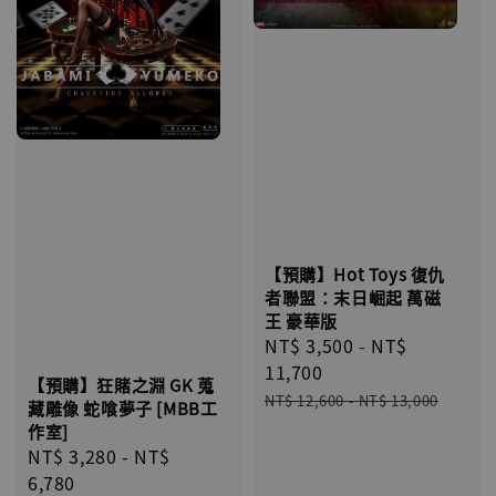
【預購】Hot Toys 復仇
者聯盟：末日崛起 萬磁
王 豪華版
Sale
NT$ 3,500
-
NT$
price
11,700
【預購】狂賭之淵 GK 蒐
Regular
NT$ 12,600
-
NT$ 13,000
藏雕像 蛇喰夢子 [MBB工
price
作室]
Regular
NT$ 3,280
-
NT$
price
6,780