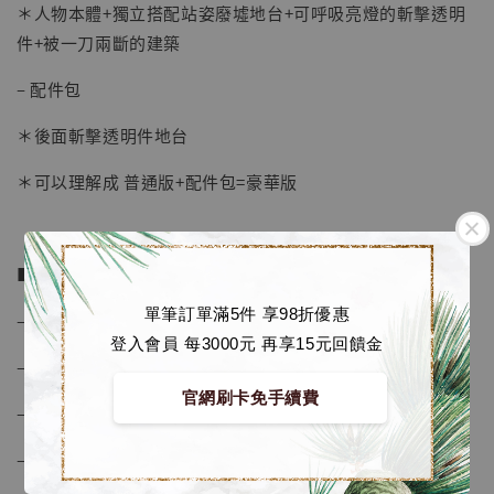
＊人物本體+獨立搭配站姿廢墟地台+可呼吸亮燈的斬擊透明
件+被一刀兩斷的建築
– 配件包
＊後面斬擊透明件地台
＊可以理解成 普通版+配件包=豪華版
■ 商品資訊：
單筆訂單滿5件 享98折優惠
– 比例為 POP
登入會員 每3000元 再享15元回饋金
– 普通版尺寸約 高22 寬36 深15 cm
【店內現貨】海賊王 系列蒐藏雕像 布魯克達
摩 [7STARS Studio]
官網刷卡免手續費
– 豪華版尺寸約 高31 寬48 深38 cm
-
+
NT$ 1,500
NT$ 1,870
– 配件包尺寸約 高31 寬42 深18 cm