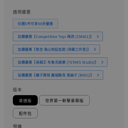
適用優惠
任選5件可享98折優惠
加購優惠【Competitive Toys 梅西 [CM001]】
加購優惠【悟空 鳥山明紀念款 [奇蹟工作室]】
加購優惠【海賊王 布魯克達摩 [7STARS Studio]】
加購優惠【讓子彈飛 鵝城縣長 張麻子 [BK01]】
版本
普通版
世界第一斬擊豪華版
配件包
預購