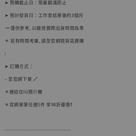
➤ 預購截止日：限量額滿即止
摩 [7STARS Studio]
-
+
➤ 預計發貨日：工作室結單後約3個月
NT$ 1,500
NT$ 1,870
→ 僅供參考, 以廠商實際出貨時間為準
＊ 若有時間考量, 請至官網現貨區選購
加入購物車
⁝
➤ 訂購方式：
加購優惠【讓子彈飛 鵝城縣長 張麻子 [BK01]】
– 至官網下單 🔗
＊連結在IG簡介欄
＊官網單筆任選5件 享98折優惠❗️
──────────────