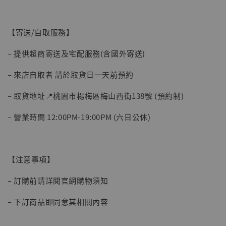
【寄送/自取服務】
– 提供超商寄送及宅配服務(含國外寄送)
– 來店自取者 請於取貨日一天前預約
– 取貨地址📍桃園市楊梅區梅山西街138號 (預約制)
【現貨】BJSTUDIO 1/6系列可動蒐藏人偶 讓
– 營業時間 12:00PM-19:00PM (六日公休)
子彈飛 鵝城縣長 張麻子 [BK01]
-
+
NT$ 4,980
NT$ 5,300
【注意事項】
加入購物車
– 訂購前請詳閱官網購物須知
– 下訂商品即同意其相關內容