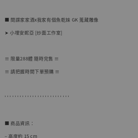
■ 間諜家家酒x我家有個魚乾妹 GK 蒐藏雕像
➤ 小埋安妮亞 [炒面工作室]
≡ 限量288體 隨時完售 ≡
【店內現貨】七龍珠 系列蒐藏雕像 悟空 鳥山
≡ 請把握時間下單預購 ≡
明紀念款 [奇蹟工作室]
-
+
NT$ 4,280
NT$ 5,580
' ' ' ' ' ' ' ' ' ' ' ' ' ' ' ' ' ' ' ' ' ' ' ' ' '
加入購物車
■ 商品資訊：
– 高度約 15 cm