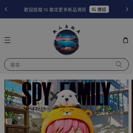
！
IG 連結
歡迎追蹤 IG 鎖定更多新品資訊
搜尋