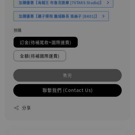
加購優惠【海賊王 布魯克達摩 [7STARS Studio]】
加購優惠【讓子彈飛 鵝城縣長 張麻子 [BK01]】
預購
訂金(待補尾款+國際運費)
全額(待補國際運費)
售完
聯繫我們 (Contact Us)
分享