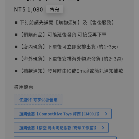
Regular
NT$ 1,080
售完
price
⏹︎ 下訂前請先詳閱【購物須知】及【售後服務】
⏹︎【預購商品】可能延後發貨 可接受再下單
⏹︎【店內現貨】下單後可立即安排出貨 (約1~3天)
⏹︎【海外現貨】下單後安排海外物流發貨 (約2~3週)
⏹︎【補款通知】發貨時由IG或Email或簡訊通知補款
適用優惠
任選5件可享98折優惠
加購優惠【Competitive Toys 梅西 [CM001]】
加購優惠【悟空 鳥山明紀念款 [奇蹟工作室]】