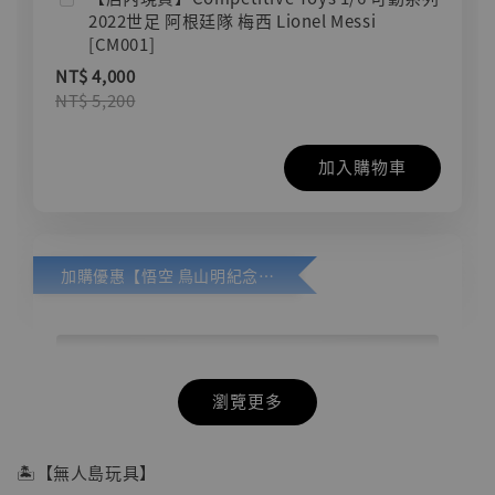
2022世足 阿根廷隊 梅西 Lionel Messi
[CM001]
NT$ 4,000
NT$ 5,200
加入購物車
加購優惠【悟空 鳥山明紀念款 [奇蹟工作室]】
瀏覽更多
🏝【無人島玩具】