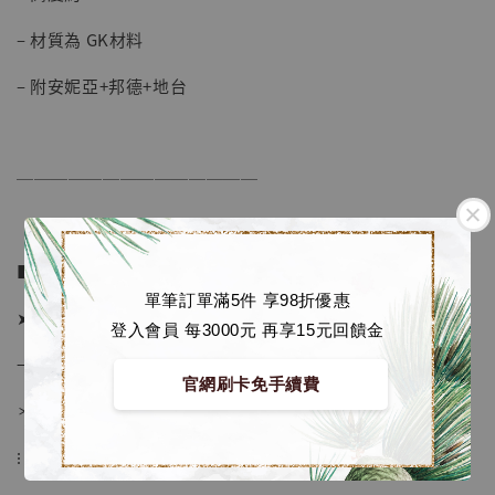
加購優惠【海賊王 布魯克達摩 [7STARS Studio]】
– 材質為 GK材料
– 附安妮亞+邦德+地台
──────────────
■ 販售資訊：
單筆訂單滿5件 享98折優惠
➤ 價格 2280元 (訂金1080)
登入會員 每3000元 再享15元回饋金
→ 國際運費到台後通知
官網刷卡免手續費
＊運費合理 請安心選購
⁝
【店內現貨】海賊王 系列蒐藏雕像 布魯克達