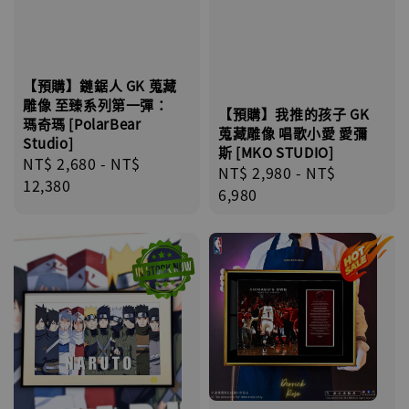
【預購】鏈鋸人 GK 蒐藏
雕像 至臻系列第一彈：
【預購】我推的孩子 GK
瑪奇瑪 [PolarBear
蒐藏雕像 唱歌小愛 愛彌
Studio]
斯 [MKO STUDIO]
Regular
NT$ 2,680
-
NT$
Regular
NT$ 2,980
-
NT$
price
12,380
price
6,980