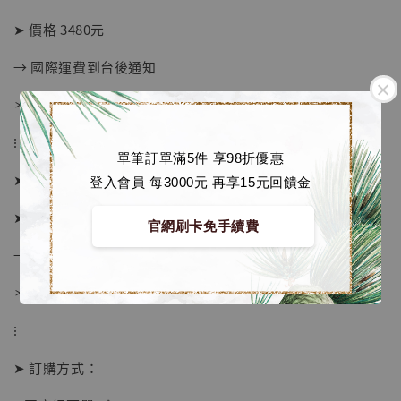
➤ 價格 3480元
→ 國際運費到台後通知
＊運費合理 請安心選購
⁝
單筆訂單滿5件 享98折優惠
➤ 預購截止日：數量售完即止
登入會員 每3000元 再享15元回饋金
➤ 預計發貨日：下單後約1個月
官網刷卡免手續費
→ 僅供參考, 具體時間等候廠商通知
＊ 若有時間考量, 請至官網現貨區選購
⁝
【店內現貨】海賊王 系列蒐藏雕像 布魯克達
➤ 訂購方式：
摩 [7STARS Studio]