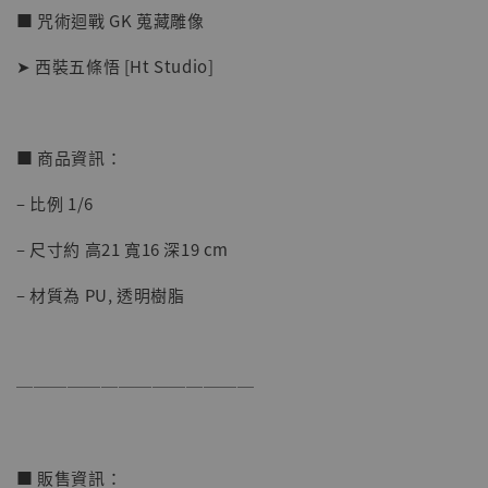
■ 咒術迴戰 GK 蒐藏雕像
➤ 西裝五條悟 [Ht Studio]
■ 商品資訊：
【店內現貨】七龍珠 系列蒐藏雕像 悟空 鳥山
– 比例 1/6
明紀念款 [奇蹟工作室]
– 尺寸約 高21 寬16 深19 cm
-
+
NT$ 4,280
NT$ 5,580
– 材質為 PU, 透明樹脂
加入購物車
──────────────
加購優惠【海賊王 布魯克達摩 [7STARS Studio]】
■ 販售資訊：