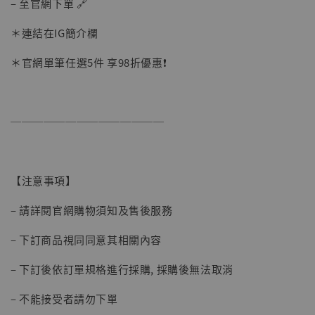
-
+
– 至官網下單 🔗
NT$ 1,500
NT$ 1,870
＊連結在IG簡介欄
＊官網單筆任選5件 享98折優惠❗️
加入購物車
──────────────
加購優惠【讓子彈飛 鵝城縣長 張麻子 [BK01]】
【注意事項】
– 請詳閱官網購物須知及售後服務
– 下訂商品視同同意其相關內容
– 下訂後依訂單規格進行採購, 採購後無法取消
– 不能接受者請勿下單