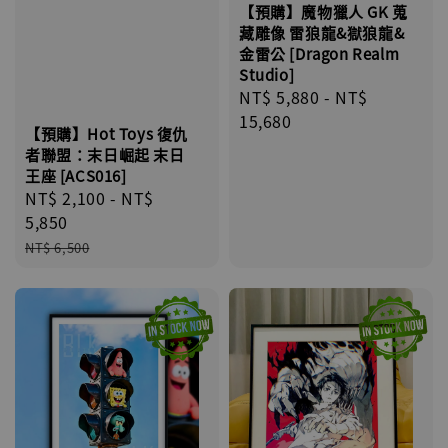
【預購】魔物獵人 GK 蒐
藏雕像 雷狼龍&獄狼龍&
金雷公 [Dragon Realm
Studio]
Regular
NT$ 5,880
-
NT$
price
15,680
【預購】Hot Toys 復仇
者聯盟：末日崛起 末日
王座 [ACS016]
Sale
NT$ 2,100
-
NT$
price
5,850
Regular
NT$ 6,500
price