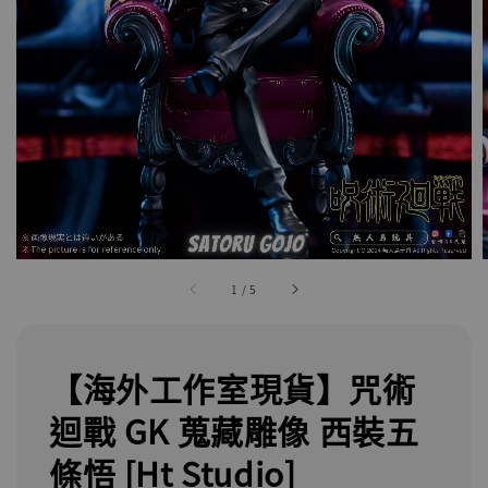
1
/
5
【海外工作室現貨】咒術
迴戰 GK 蒐藏雕像 西裝五
條悟 [Ht Studio]