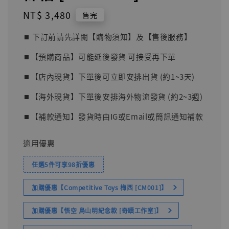
Regular
NT$ 3,480
售完
price
⏹︎ 下訂前請先詳閱【購物須知】及【售後服務】
⏹︎【預購商品】可能延後發貨 可接受再下單
⏹︎【店內現貨】下單後可立即安排出貨 (約1~3天)
⏹︎【海外現貨】下單後安排海外物流發貨 (約2~3週)
⏹︎【補款通知】發貨時由IG或Email或簡訊通知補款
適用優惠
任選5件可享98折優惠
加購優惠【Competitive Toys 梅西 [CM001]】
加購優惠【悟空 鳥山明紀念款 [奇蹟工作室]】