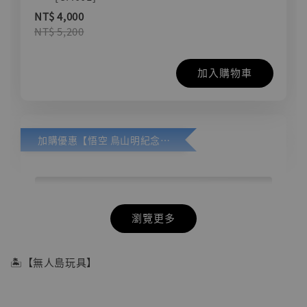
NT$ 4,000
NT$ 5,200
加入購物車
加購優惠【悟空 鳥山明紀念款 [奇蹟工作室]】
瀏覽更多
🏝【無人島玩具】