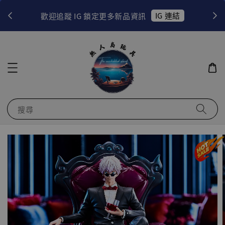
！
IG 連結
歡迎追蹤 IG 鎖定更多新品資訊
搜尋