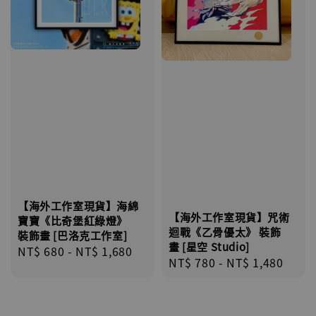
【海外工作室現貨】海綿
【海外工作室現貨】咒術
寶寶《比奇堡紅綠燈》
迴戰《乙骨優太》 裝飾
裝飾畫 [巴洛克工作室]
畫 [星空 Studio]
Regular
NT$ 680
-
NT$ 1,680
Regular
NT$ 780
-
NT$ 1,480
price
price