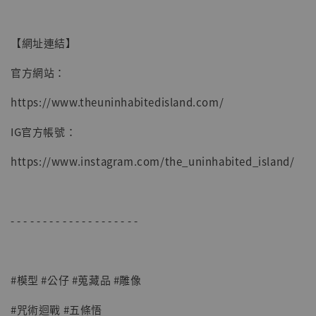
【網址連結】
官方網站：
https://www.theuninhabitedisland.com/
【現貨】BJSTUDIO 1/6系列可動蒐藏人偶 讓
IG官方帳號：
子彈飛 鵝城縣長 張麻子 [BK01]
-
+
NT$ 4,980
https://www.instagram.com/the_uninhabited_island/
NT$ 5,300
加入購物車
- - - - - - - - - - - - - - - - - - - -
#模型 #公仔 #蒐藏品 #雕像
#咒術迴戰 #五條悟