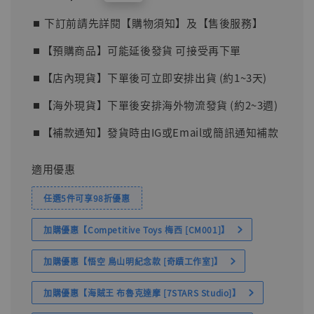
price
⏹︎ 下訂前請先詳閱【購物須知】及【售後服務】
⏹︎【預購商品】可能延後發貨 可接受再下單
⏹︎【店內現貨】下單後可立即安排出貨 (約1~3天)
⏹︎【海外現貨】下單後安排海外物流發貨 (約2~3週)
⏹︎【補款通知】發貨時由IG或Email或簡訊通知補款
適用優惠
任選5件可享98折優惠
加購優惠【Competitive Toys 梅西 [CM001]】
加購優惠【悟空 鳥山明紀念款 [奇蹟工作室]】
加購優惠【海賊王 布魯克達摩 [7STARS Studio]】