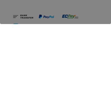
相關資訊
無人島玩具公司資訊
里程碑
聯絡我們
認識GK
GK 預購流程說明
常見問題Q&A
EZWay易利委APP教學
For overseas clients