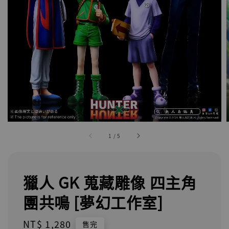
1
/
5
獵人 GK 蒐藏雕像 四主角
團共鳴 [夢幻工作室]
Regular
NT$ 1,280
售完