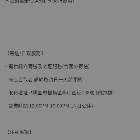
＊官網單筆任選5件 享98折優惠❗️
──────────────
【寄送/自取服務】
– 提供超商寄送及宅配服務(含國外寄送)
– 來店自取者 請於取貨日一天前預約
– 取貨地址📍桃園市楊梅區梅山西街138號 (預約制)
– 營業時間 12:00PM-19:00PM (六日公休)
【注意事項】