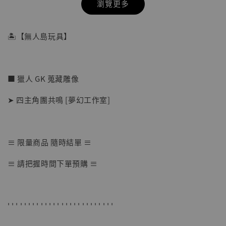
瀏覽更多
🏝【無人島玩具】
■ 獵人 GK 蒐藏雕像
➤ 四主角團共鳴 [夢幻工作室]
≡ 限量商品 隨時結單 ≡
【店內現貨】七龍珠 系列蒐藏雕像 悟空 鳥山
≡ 請把握時間下單預購 ≡
明紀念款 [奇蹟工作室]
-
+
NT$ 4,280
NT$ 5,580
' ' ' ' ' ' ' ' ' ' ' ' ' ' ' ' ' ' ' ' ' ' ' ' ' '