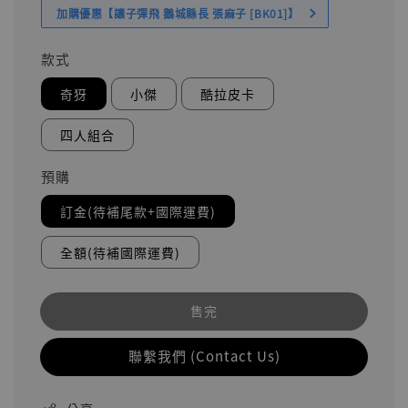
加購優惠【讓子彈飛 鵝城縣長 張麻子 [BK01]】
款式
奇犽
小傑
酷拉皮卡
四人組合
預購
訂金(待補尾款+國際運費)
全額(待補國際運費)
售完
聯繫我們 (Contact Us)