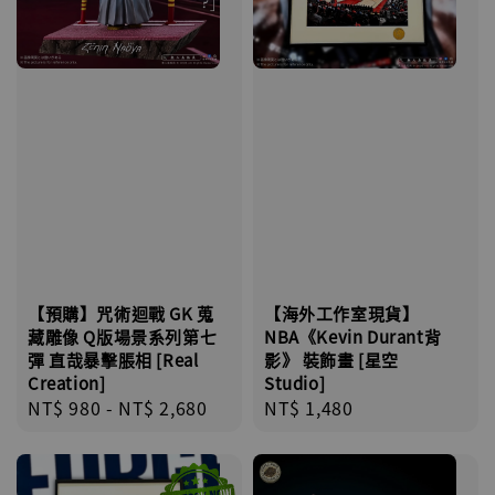
【海外工作室現貨】
【預購】咒術迴戰 GK 蒐
NBA《Kevin Durant背
藏雕像 Q版場景系列第七
影》 裝飾畫 [星空
彈 直哉暴擊脹相 [Real
Studio]
Creation]
Regular
NT$ 1,480
Regular
NT$ 980
-
NT$ 2,680
price
price