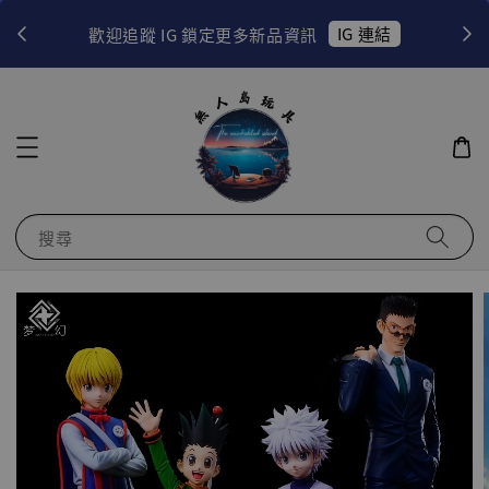
！
IG 連結
歡迎追蹤 IG 鎖定更多新品資訊
搜尋