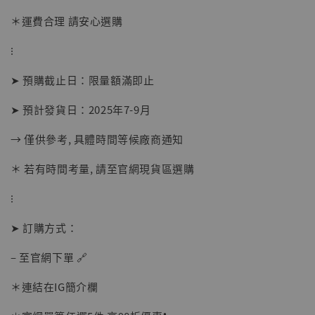
＊運費合理 請安心選購
⁝
➤ 預購截止日：限量額滿即止
➤ 預計發貨日：2025年7-9月
→ 僅供參考, 具體時間等候廠商通知
＊ 若有時間考量, 請至官網現貨區選購
⁝
【現貨】BJSTUDIO 1/6系列可動蒐藏人偶 讓
➤ 訂購方式：
子彈飛 鵝城縣長 張麻子 [BK01]
-
+
NT$ 4,980
– 至官網下單 🔗
NT$ 5,300
＊連結在IG簡介欄
加入購物車