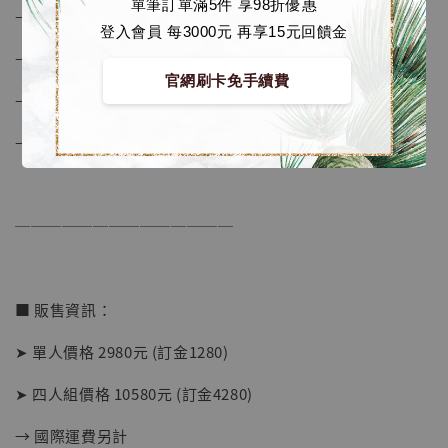
單筆訂單滿5件 享98折優惠
– 酷拉皮卡高度約 31 cm
登入會員 每3000元 再享15元回饋金
– 材質為 PU, 樹脂
官網刷卡免手續費
【店內現貨】海賊王 系列蒐藏雕像 布魯克達
– 帶限定編號
摩 [7STARS Studio]
-
+
– 胸口編號牌為磁吸設計
NT$ 1,500
NT$ 1,870
──────────────
加入購物車
■ 販售資訊：
加購優惠【讓子彈飛 鵝城縣長 張麻子 [BK01]】
➤ 單人價格 2980元 (訂金1280)
➤ 四人組價格 10580元 (訂金4280)
→ 國際運費另計