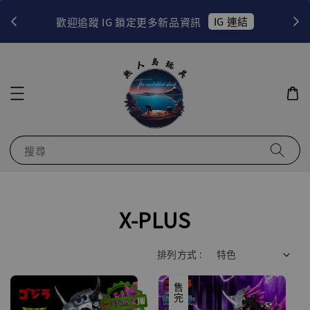
！
IG 連結
歡迎追蹤 IG 鎖定更多新品資訊
搜尋
X-PLUS
排列方式 :
售完