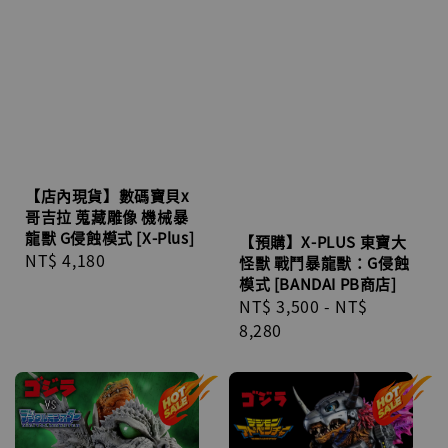
【店內現貨】數碼寶貝x
哥吉拉 蒐藏雕像 機械暴
龍獸 G侵蝕模式 [X-Plus]
【預購】X-PLUS 東寶大
Regular
NT$ 4,180
怪獸 戰鬥暴龍獸：G侵蝕
price
模式 [BANDAI PB商店]
Regular
NT$ 3,500
-
NT$
price
8,280