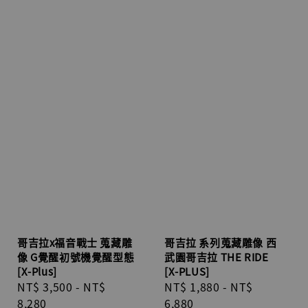
哥吉拉x福音戰士 蒐藏雕
哥吉拉 系列蒐藏雕像 西
像 G覺醒初號機覺醒型態
武園哥吉拉 THE RIDE
[X-Plus]
[X-PLUS]
Regular
NT$ 3,500
-
NT$
Regular
NT$ 1,880
-
NT$
price
8,280
price
6,880