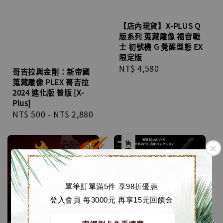
【店內現貨】X-PLUS Q
版系列 蒐藏雕像 福音戰
士 初號機 G 覺醒型態 EX
限定版
Regular
NT$ 4,580
哥吉拉與金剛：新帝國
price
蒐藏雕像 PLEX 哥吉拉
2024 進化版 普版 [X-
Plus]
Regular
NT$ 500
-
NT$ 2,880
price
售完
單筆訂單滿5件 享98折優惠
登入會員 每3000元 再享15元回饋金