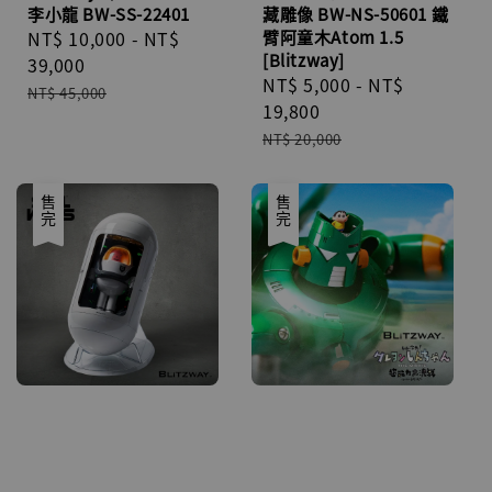
李小龍 BW-SS-22401
藏雕像 BW-NS-50601 鐵
Sale
NT$ 10,000
-
NT$
臂阿童木Atom 1.5
[Blitzway]
price
39,000
Sale
NT$ 5,000
-
NT$
Regular
NT$ 45,000
price
19,800
price
Regular
NT$ 20,000
price
售完
售完