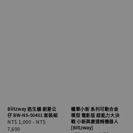
Blitzway 逃生艙 創意公
蠟筆小新 系列可動合金
仔 BW-NS-50401 套裝組
模型 電影版 超能力大決
Regular
NT$ 1,000
-
NT$
戰 小新與康達姆機器人
[Blitzway]
price
7,600