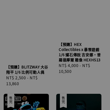
【預購】HEX
Collectibles x 暴雪遊戲
1/6 爐石傳說 吉安娜•普
羅德摩爾 雕像 HEXHS13
Regular
NT$ 4,000
-
NT$
【預購】BLITZWAY 大谷
price
10,500
翔平 1/6 比例可動人偶
Regular
NT$ 2,500
-
NT$
price
13,860
售完
售完