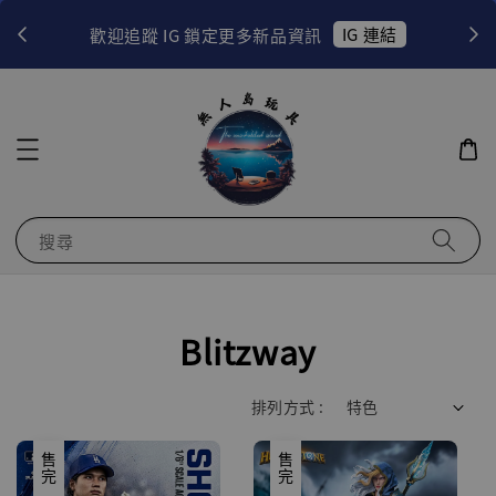
！
IG 連結
歡迎追蹤 IG 鎖定更多新品資訊
搜尋
Blitzway
排列方式 :
售完
售完