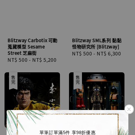
Blitzway Carbotix 可動
Blitzway SML系列 黏黏
蒐藏模型 Sesame
怪物研究所 [Blitzway]
Street 芝麻街
Regular
NT$ 500
-
NT$ 6,300
Regular
NT$ 500
-
NT$ 5,200
price
price
優惠
售完
優惠
售完
單筆訂單滿5件 享98折優惠