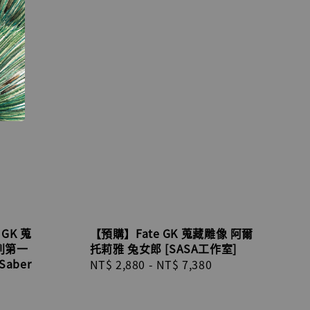
 GK 蒐
【預購】Fate GK 蒐藏雕像 阿爾
列第一
托莉雅 兔女郎 [SASA工作室]
aber
Regular
NT$ 2,880
-
NT$ 7,380
price