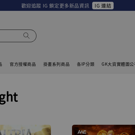
IG 連結
歡迎追蹤 IG 鎖定更多新品資訊
品
官方授權商品
掛畫系列商品
各IP分類
GK大貨實體圖公
ght