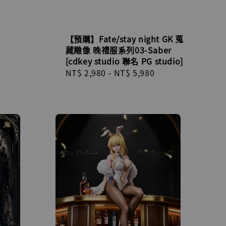
【預購】Fate/stay night GK 蒐
藏雕像 晚禮服系列03-Saber
[cdkey studio 聯名 PG studio]
Regular
NT$ 2,980
-
NT$ 5,980
price