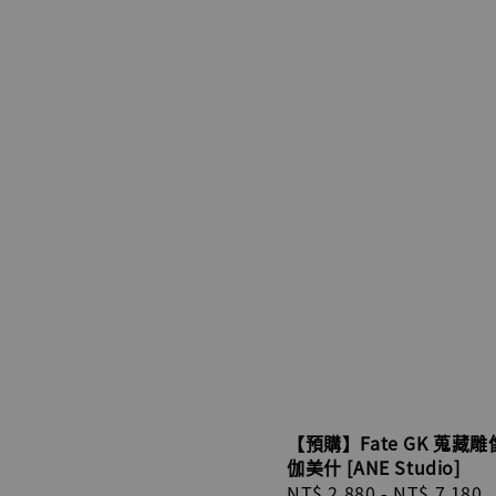
【預購】Fate GK 蒐藏雕
伽美什 [ANE Studio]
Regular
NT$ 2,880
-
NT$ 7,180