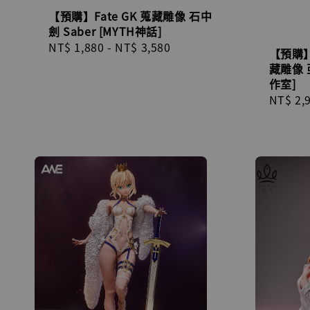
【預購】Fate GK 蒐藏雕像 石中
劍 Saber [MYTH神話]
Regular
NT$ 1,880
-
NT$ 3,580
【預購】Fa
price
藏雕像 亞
作室]
Regula
NT$ 2,
price