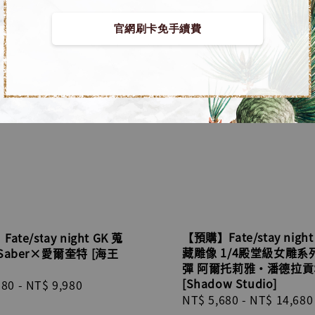
官網刷卡免手續費
【預購】Fate/stay night
te/stay night GK 蒐
藏雕像 1/4殿堂級女雕系
Saber×愛爾奎特 [海王
彈 阿爾托莉雅·潘德拉貢S
[Shadow Studio]
r
980
-
NT$ 9,980
Regular
NT$ 5,680
-
NT$ 14,680