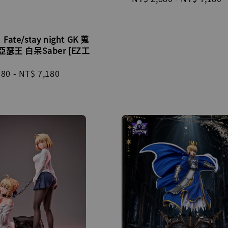
price
te/stay night GK 蒐
瑟王 白呆Saber [EZ工
r
980
-
NT$ 7,180