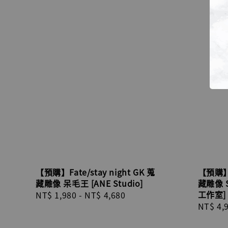
【預購】Fate/stay night GK 蒐
【預購】Fa
藏雕像 呆毛王 [ANE Studio]
藏雕像 
工作室]
Regular
NT$ 1,980
-
NT$ 4,680
Regula
NT$ 4,
price
price