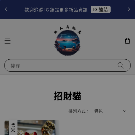
！
IG 連結
歡迎追蹤 IG 鎖定更多新品資訊
搜尋
招財貓
排列方式 :
售完