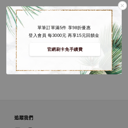
單筆訂單滿5件 享98折優惠
登入會員 每3000元 再享15元回饋金
SENZII 招財貓系列 千紙
x貓力士 史上最強招財
官網刷卡免手續費
[Senzii]
Regular
NT$ 1,000
-
NT$
price
11,500
追蹤我們