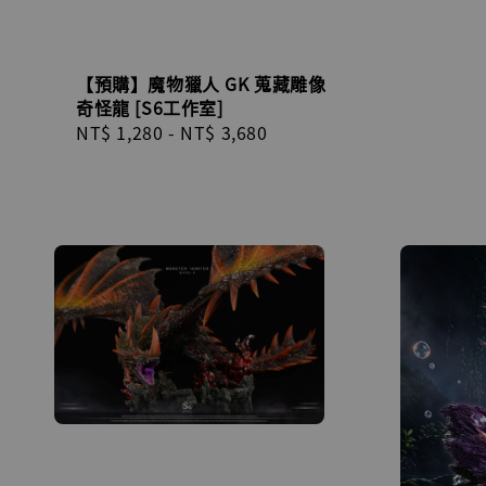
【預購】魔物獵人 GK 蒐藏雕像
奇怪龍 [S6工作室]
Regular
NT$ 1,280
-
NT$ 3,680
price