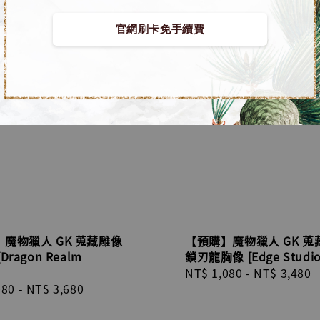
官網刷卡免手續費
魔物獵人 GK 蒐藏雕像
【預購】魔物獵人 GK 蒐
Dragon Realm
鎖刃龍胸像 [Edge Studio
Regular
NT$ 1,080
-
NT$ 3,480
r
080
-
NT$ 3,680
price