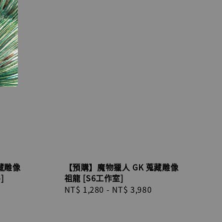
藏雕像
【預購】魔物獵人 GK 蒐藏雕像
]
祖龍 [S6工作室]
Regular
NT$ 1,280
-
NT$ 3,980
price