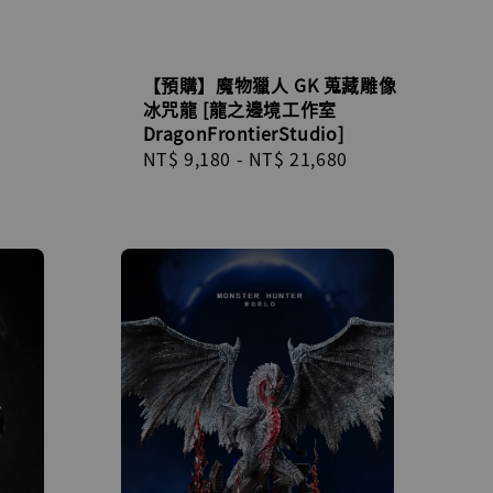
【預購】魔物獵人 GK 蒐藏雕像
冰咒龍 [龍之邊境工作室
DragonFrontierStudio]
Regular
NT$ 9,180
-
NT$ 21,680
price