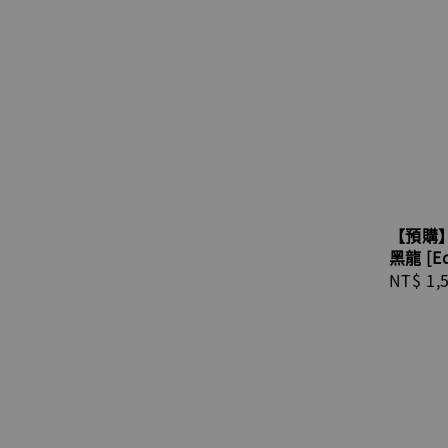
【預購】
黑龍 [Ed
Regula
NT$ 1,
price