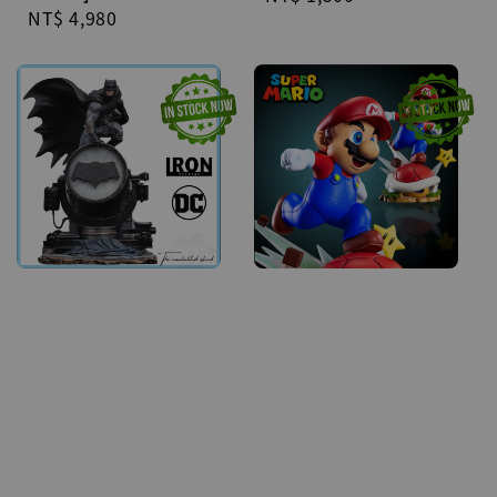
Regular
NT$ 4,980
price
price