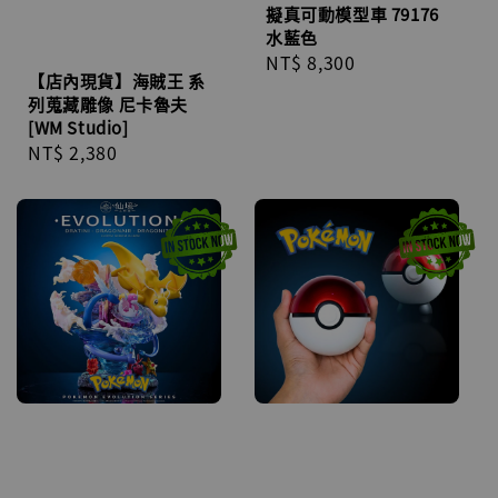
擬真可動模型車 79176
水藍色
Regular
NT$ 8,300
【店內現貨】海賊王 系
price
列蒐藏雕像 尼卡魯夫
[WM Studio]
Regular
NT$ 2,380
price