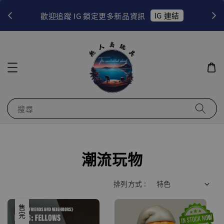
！
IG 連結
歡迎追蹤 IG 鎖定更多新品資訊
搜尋
潮流玩物
排列方式 :
售完