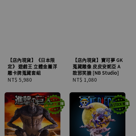
【店內現貨】寶可夢 GK
【店內現貨】《日本限
蒐藏雕像 皮皮安妮亞 A
定》 遊戲王 立體金屬浮
款邪笑臉 [NB Studio]
雕卡牌蒐藏套組
Regular
NT$ 1,080
Regular
NT$ 5,980
price
price