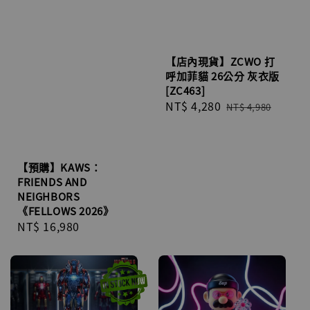
【店內現貨】ZCWO 打
呼加菲貓 26公分 灰衣版
[ZC463]
Sale
NT$ 4,280
Regular
NT$ 4,980
price
price
【預購】KAWS：
FRIENDS AND
NEIGHBORS
《FELLOWS 2026》
Regular
NT$ 16,980
price