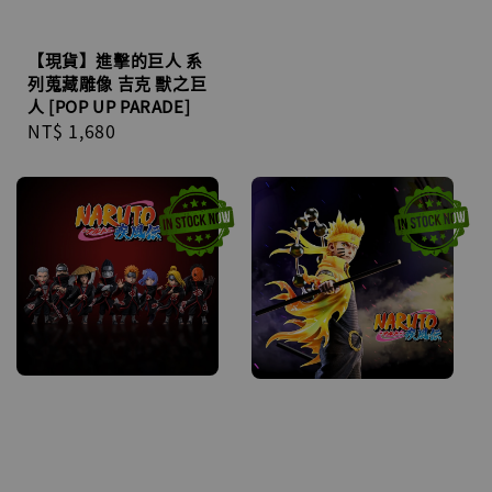
【現貨】進擊的巨人 系
列蒐藏雕像 吉克 獸之巨
人 [POP UP PARADE]
Regular
NT$ 1,680
price