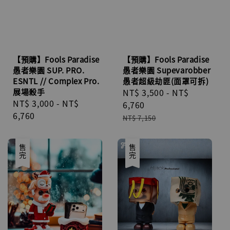
【預購】Fools Paradise
【預購】Fools Paradise
愚者樂園 SUP. PRO.
愚者樂園 Supevarobber
ESNTL // Complex Pro.
愚者超級劫匪(面罩可拆)
展場殺手
Sale
NT$ 3,500
-
NT$
Regular
NT$ 3,000
-
NT$
price
6,760
price
6,760
Regular
NT$ 7,150
price
售完
售完