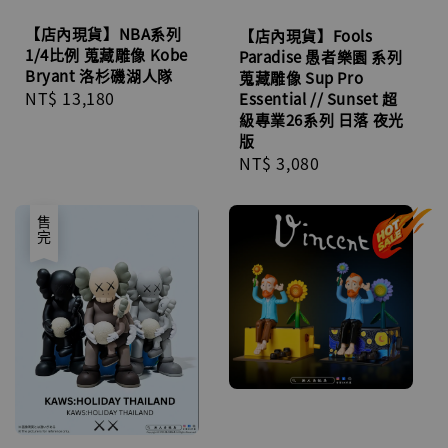
【店內現貨】NBA系列
【店內現貨】Fools
1/4比例 蒐藏雕像 Kobe
Paradise 愚者樂園 系列
Bryant 洛杉磯湖人隊
蒐藏雕像 Sup Pro
Regular
NT$ 13,180
Essential // Sunset 超
級專業26系列 日落 夜光
price
版
Regular
NT$ 3,080
price
售完