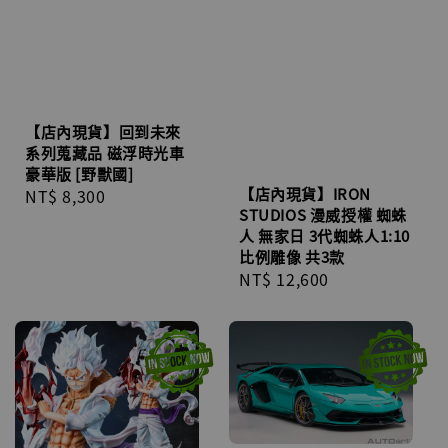
【店內現貨】回到未來
系列蒐藏品 磁浮時光車
豪華版 [野獸國]
【店內現貨】IRON
Regular
NT$ 8,300
STUDIOS 漫威授權 蜘蛛
price
人 無家日 3代蜘蛛人1:10
比例雕像 共3款
Regular
NT$ 12,600
price