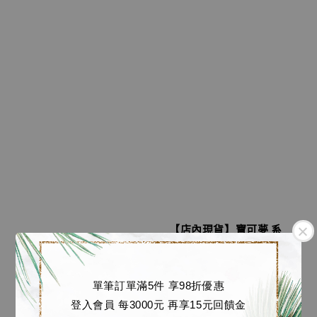
【店內現貨】寶可夢 系
列雕像 超級噴火龍X [幻
【店內現貨】七龍珠 系
想屋工作室]
列蒐藏雕像 超三龍拳悟
Regular
NT$ 4,380
空 S版本 [LAST SLEEP
單筆訂單滿5件 享98折優惠
price
Studio]
登入會員 每3000元 再享15元回饋金
Regular
NT$ 20,180