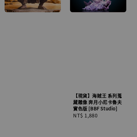
【現貨】海賊王 系列蒐
藏雕像 奔月小尼卡魯夫
實色版 [BBF Studio]
Regular
NT$ 1,880
price