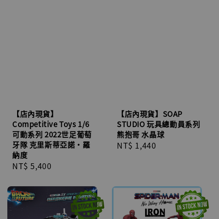
【店內現貨】
【店內現貨】SOAP
Competitive Toys 1/6
STUDIO 玩具總動員系列
可動系列 2022世足葡萄
熊抱哥 水晶球
牙隊 克里斯蒂亞諾·羅
Regular
NT$ 1,440
納度
price
Regular
NT$ 5,400
price