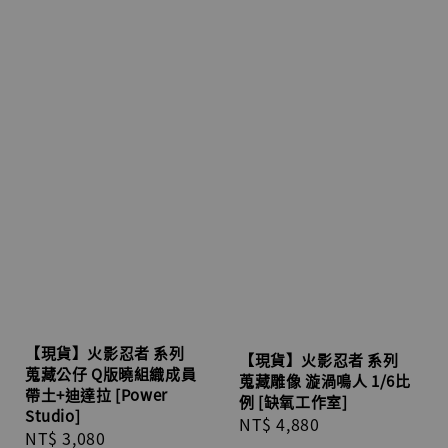
【現貨】火影忍者 系列
【現貨】火影忍者 系列
蒐藏公仔 Q版曉組織成員
蒐藏雕像 漩渦鳴人 1/6比
帶土+迪達拉 [Power
例 [缺氧工作室]
Studio]
Regular
NT$ 4,880
Regular
NT$ 3,080