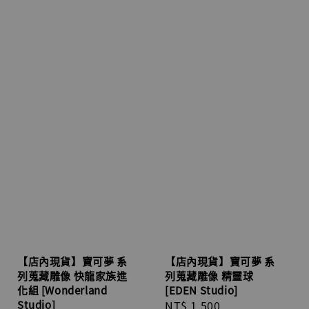
【店內現貨】寶可夢 系
【店內現貨】寶可夢 系
列蒐藏雕像 快龍家族進
列蒐藏雕像 精靈球
化組 [Wonderland
[EDEN Studio]
Studio]
Regular
NT$ 1,500