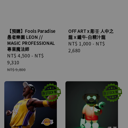
【預購】Fools Paradise
OFF ART x 彫壬 人中之
愚者樂園 LEON //
龍ｘ鐵牛-白精汁龍
MAGIC PROFESSIONAL
Regular
NT$ 1,000
-
NT$
專業魔法師
price
2,680
Sale
NT$ 4,500
-
NT$
price
9,310
Regular
NT$ 9,800
price