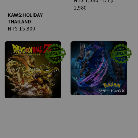
Regular
NT$ 1,380
-
NT$
price
1,980
KAWS:HOLIDAY
THAILAND
Regular
NT$ 15,800
price