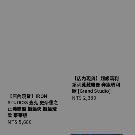
【店內現貨】超級瑪利
系列蒐藏雕像 奔跑瑪利
歐 [Grand Studio]
【店內現貨】IRON
Regular
NT$ 2,380
STUDIOS 查克 史奈德之
price
正義聯盟 蝙蝠俠 蝙蝠燈
款 豪華版
Regular
NT$ 5,600
price