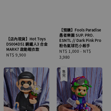
【預購】Fools Paradise
愚者樂園 SUP. PRO.
【店內現貨】Hot Toys
ESNTL // Dark Pink Pro
DS004D51 鋼鐵人3 合金
粉色氣球花小殺手
MARK7 啟動戰衣款
Regular
NT$ 1,000
-
NT$
Regular
NT$ 9,900
price
3,980
price
優惠
售完