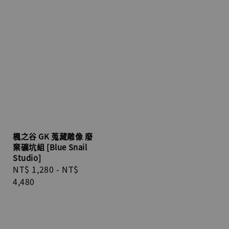
楓之谷 GK 蒐藏雕像 廢
棄礦坑組 [Blue Snail
Studio]
Regular
NT$ 1,280
-
NT$
price
4,480