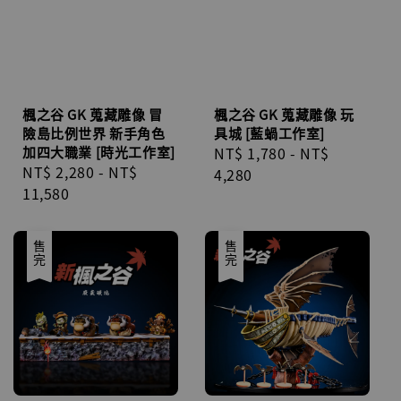
楓之谷 GK 蒐藏雕像 冒
楓之谷 GK 蒐藏雕像 玩
險島比例世界 新手角色
具城 [藍蝸工作室]
加四大職業 [時光工作室]
Regular
NT$ 1,780
-
NT$
Regular
NT$ 2,280
-
NT$
price
4,280
price
11,580
售完
售完