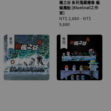
楓之谷 系列蒐藏雕像 蝙
蝠魔船 [BlueSnail工作
室]
Regular
NT$ 2,680
-
NT$
price
9,880
售完
售完