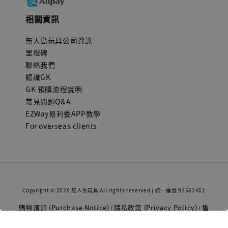
相關資訊
無人島玩具公司資訊
里程碑
聯絡我們
認識GK
GK 預購流程說明
常見問題Q&A
EZWay易利委APP教學
For overseas clients
Copyright © 2026 無人島玩具 All rights reserved | 統一編號 91582461
購物須知 (Purchase Notice)
隱私政策 (Privacy Policy)
售
|
|
後服務 (After-sales service)