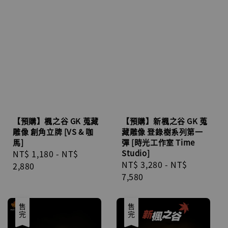
【預購】楓之谷 GK 蒐藏
【預購】新楓之谷 GK 蒐
雕像 創角立牌 [VS & 咖
藏雕像 登錄樹系列第一
馬]
彈 [時光工作室 Time
Regular
NT$ 1,180
-
NT$
Studio]
Regular
NT$ 3,280
-
NT$
price
2,880
price
7,580
售完
售完