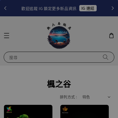
！
IG 連結
歡迎追蹤 IG 鎖定更多新品資訊
搜尋
楓之谷
排列方式 :