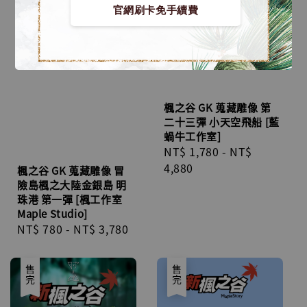
官網刷卡免手續費
楓之谷 GK 蒐藏雕像 第
二十三彈 小天空飛船 [藍
蝸牛工作室]
Regular
NT$ 1,780
-
NT$
price
4,880
楓之谷 GK 蒐藏雕像 冒
險島楓之大陸金銀島 明
珠港 第一彈 [楓工作室
Maple Studio]
Regular
NT$ 780
-
NT$ 3,780
price
售完
售完