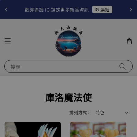
！
IG 連結
歡迎追蹤 IG 鎖定更多新品資訊
搜尋
庫洛魔法使
排列方式 :