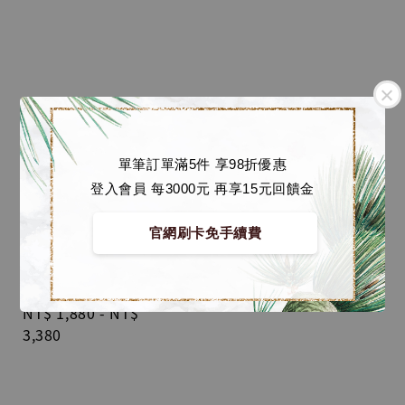
單筆訂單滿5件 享98折優惠
登入會員 每3000元 再享15元回饋金
官網刷卡免手續費
【預購】庫洛魔法使 GK
蒐藏雕像 月亮摩卡少女
櫻 [RS工作室]
Regular
NT$ 1,880
-
NT$
price
3,380