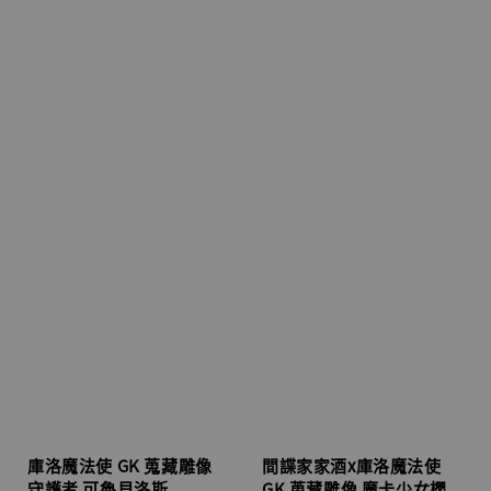
庫洛魔法使 GK 蒐藏雕像
間諜家家酒x庫洛魔法使
守護者 可魯貝洛斯
GK 蒐藏雕像 魔卡少女櫻