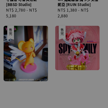
[BBSD Studio]
妮亞 [RUIN Studio]
Regular
NT$ 2,780
-
NT$
Regular
NT$ 1,380
-
NT$
price
5,180
price
2,880
售完
售完