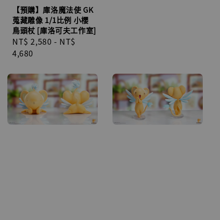
【預購】庫洛魔法使 GK
蒐藏雕像 1/1比例 小櫻
鳥頭杖 [庫洛可夫工作室]
Regular
NT$ 2,580
-
NT$
price
4,680