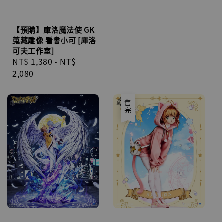
【預購】庫洛魔法使 GK
蒐藏雕像 看書小可 [庫洛
可夫工作室]
Regular
NT$ 1,380
-
NT$
price
2,080
售完