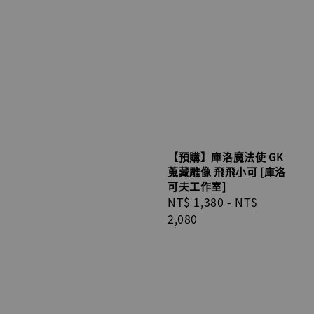
【預購】庫洛魔法使 GK
蒐藏雕像 飛飛小可 [庫洛
可夫工作室]
Regular
NT$ 1,380
-
NT$
price
2,080