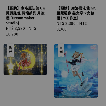
【預購】庫洛魔法使 GK
【預購】庫洛魔法使 GK
蒐藏雕像 情懷系列 月抱
蒐藏雕像 貓女摩卡女孩
櫻 [Dreammaker
櫻 [rs工作室]
Studio]
Regular
NT$ 2,380
-
NT$
Regular
NT$ 8,980
-
NT$
price
3,980
price
16,780
售完
售完