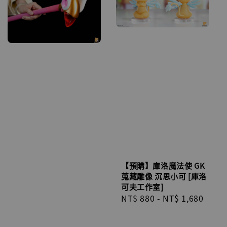
【預購】庫洛魔法使 GK
蒐藏雕像 沉思小可 [庫洛
可夫工作室]
Regular
NT$ 880
-
NT$ 1,680
price