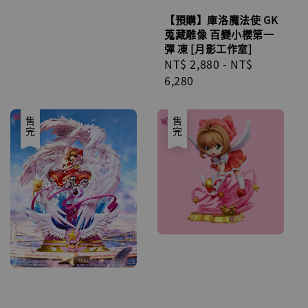
【預購】庫洛魔法使 GK
蒐藏雕像 百變小櫻第一
彈 凍 [月影工作室]
Regular
NT$ 2,880
-
NT$
price
6,280
售完
售完