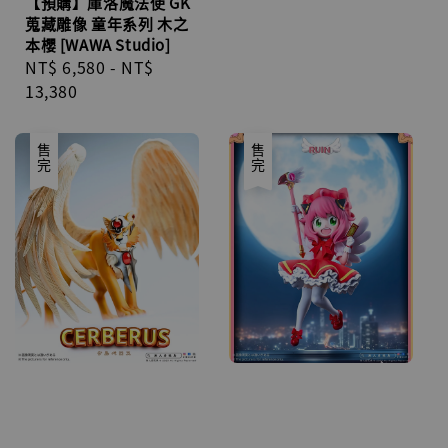
【預購】庫洛魔法使 GK
蒐藏雕像 童年系列 木之
本櫻 [WAWA Studio]
Regular
NT$ 6,580
-
NT$
price
13,380
售完
售完