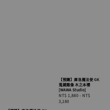
【預購】庫洛魔法使 GK
蒐藏雕像 木之本櫻
[WAWA Studio]
Regular
NT$ 1,880
-
NT$
price
3,180