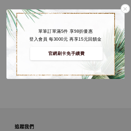
單筆訂單滿5件 享98折優惠
登入會員 每3000元 再享15元回饋金
閃電霹靂車 系列蒐藏模
型 運輸維修車10V5000
官網刷卡免手續費
含阿斯拉 MEGAHOUSE
C.F.C DX SUGO
Regular
NT$ 1,000
-
NT$
price
3,780
追蹤我們