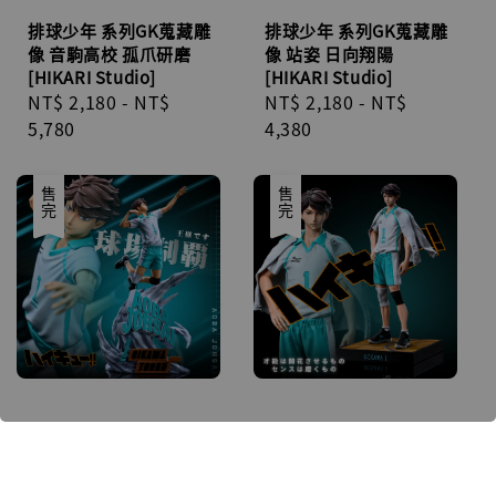
排球少年 系列GK蒐藏雕
排球少年 系列GK蒐藏雕
像 音駒高校 孤爪研磨
像 站姿 日向翔陽
[HIKARI Studio]
[HIKARI Studio]
Regular
NT$ 2,180
-
NT$
Regular
NT$ 2,180
-
NT$
price
5,780
price
4,380
售完
售完