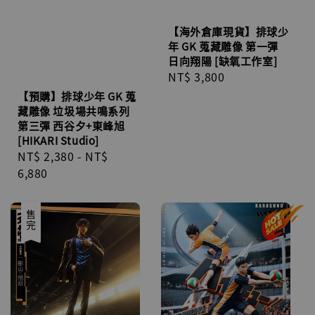
【海外倉庫現貨】排球少
年 GK 蒐藏雕像 第一彈
日向翔陽 [缺氧工作室]
Regular
NT$ 3,800
price
【預購】排球少年 GK 蒐
藏雕像 垃圾場共鳴系列
第三彈 西谷夕+東峰旭
[HIKARI Studio]
Regular
NT$ 2,380
-
NT$
price
6,880
售完