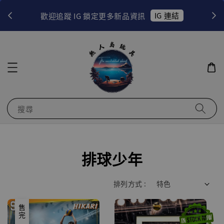
！
IG 連結
歡迎追蹤 IG 鎖定更多新品資訊
搜尋
排球少年
排列方式 :
售完