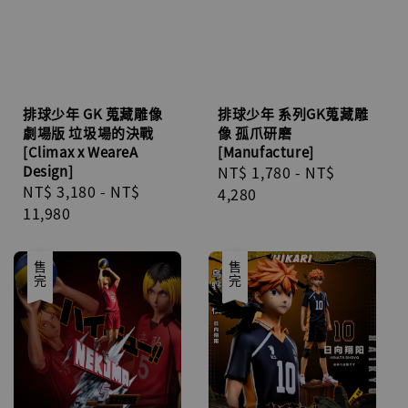
排球少年 GK 蒐藏雕像
排球少年 系列GK蒐藏雕
劇場版 垃圾場的決戰
像 孤爪研磨
[Climax x WeareA
[Manufacture]
Design]
Regular
NT$ 1,780
-
NT$
Regular
NT$ 3,180
-
NT$
price
4,280
price
11,980
售完
售完