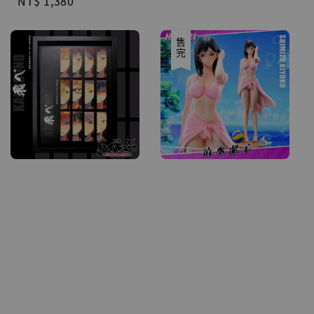
Regular
NT$ 1,380
price
price
售完