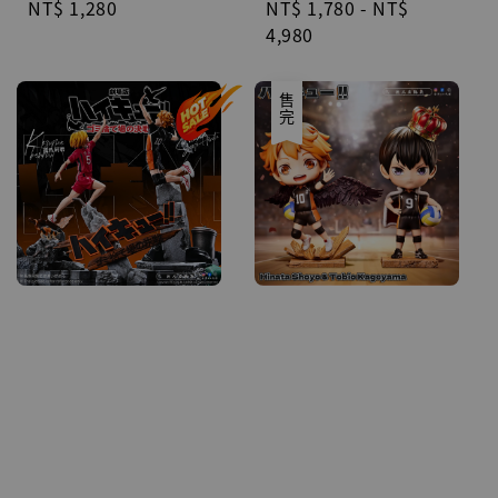
Regular
NT$ 1,280
Regular
NT$ 1,780
-
NT$
price
price
4,980
售完