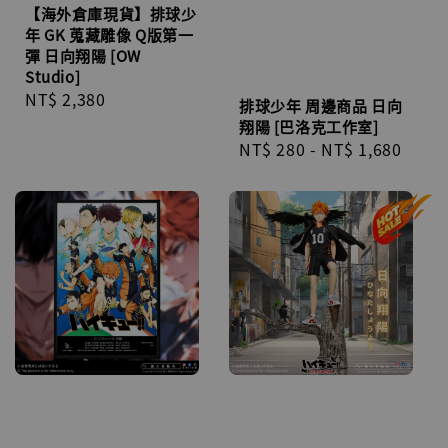
【海外倉庫現貨】排球少
年 GK 蒐藏雕像 Q版第一
彈 日向翔陽 [OW
Studio]
Regular
NT$ 2,380
排球少年 周邊商品 日向
price
翔陽 [巴洛克工作室]
Regular
NT$ 280
-
NT$ 1,680
price