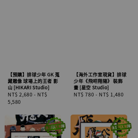
【預購】排球少年 GK 蒐
【海外工作室現貨】排球
藏雕像 球場上的王者 影
少年《飛吧翔陽》 裝飾
山 [HIKARI Studio]
畫 [星空 Studio]
Regular
NT$ 2,680
-
NT$
Regular
NT$ 780
-
NT$ 1,480
price
5,580
price