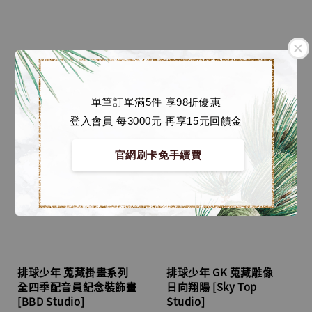
單筆訂單滿5件 享98折優惠
登入會員 每3000元 再享15元回饋金
官網刷卡免手續費
排球少年 蒐藏掛畫系列
排球少年 GK 蒐藏雕像
全四季配音員紀念裝飾畫
日向翔陽 [Sky Top
[BBD Studio]
Studio]