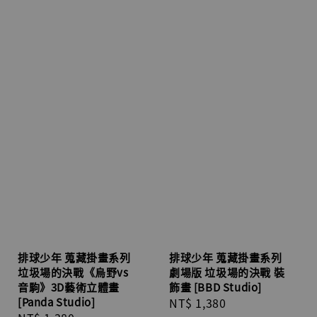
排球少年 蒐藏掛畫系列
排球少年 蒐藏掛畫系列
垃圾場的決戰《烏野vs
劇場版 垃圾場的決戰 裝
音駒》3D藝術立體畫
飾畫 [BBD Studio]
[Panda Studio]
Regular
NT$ 1,380