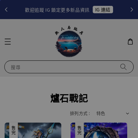
！
IG 連結
歡迎追蹤 IG 鎖定更多新品資訊
搜尋
爐石戰記
排列方式 :
售完
售完