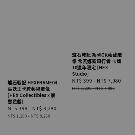
爐石戰記 系列GK蒐藏雕
像 希瓦娜斯風行者 卡牌
10週年限定 [HEX
Studio]
Sale
NT$ 399
-
NT$ 7,980
Regu
爐石戰記 HEXFRAME04
price
pric
NT$ 1,200
-
NT$ 7,980
巫妖王卡牌藝術雕像
[HEX Collectibles x 暴
雪遊戲]
Sale
NT$ 399
-
NT$ 8,280
Regular
price
price
NT$ 1,200
-
NT$ 8,280