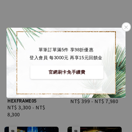
單筆訂單滿5件 享98折優惠
登入會員 每3000元 再享15元回饋金
官網刷卡免手續費
【預購】HEX
爐石戰記 HEXFRAME02
Collectibles x Blizzard
瓦裡安•烏瑞恩卡牌藝術
暴雪 爐石傳說 死亡之翼
雕像 [HEX Collectibles
卡牌藝術雕像
x 暴雪遊戲]
HEXFRAME05
Regular
NT$ 399
-
NT$ 7,980
Regular
NT$ 3,300
-
NT$
price
price
8,300