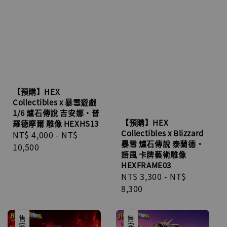
【預購】HEX
Collectibles x 暴雪遊戲
1/6 爐石傳說 吉安娜•普
【預購】HEX
羅德摩爾 雕像 HEXHS13
Collectibles x Blizzard
Regular
NT$ 4,000
-
NT$
暴雪 爐石傳說 泰蘭德•
price
10,500
語風 卡牌藝術雕像
HEXFRAME03
Regular
NT$ 3,300
-
NT$
price
8,300
售完
售完