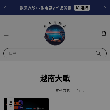
！
IG 連結
歡迎追蹤 IG 鎖定更多新品資訊
搜尋
越南大戰
排列方式 :
售完