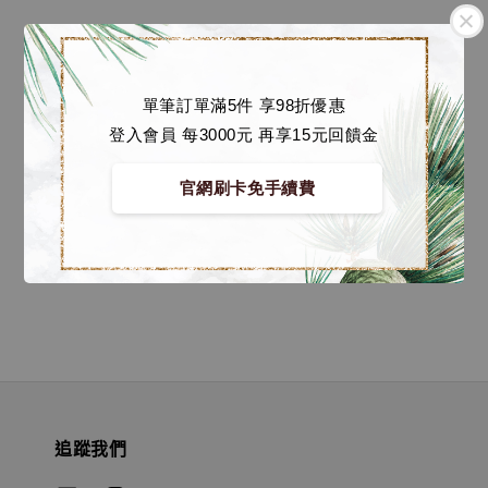
單筆訂單滿5件 享98折優惠
登入會員 每3000元 再享15元回饋金
越南大戰 系列蒐藏雕像
Mission 1 《起點》
官網刷卡免手續費
[SNK]
Regular
NT$ 8,000
-
NT$
price
18,500
追蹤我們