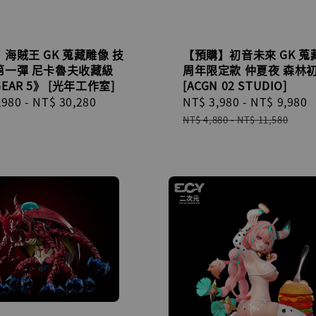
海賊王 GK 蒐藏雕像 技
【預購】初音未來 GK 蒐
第一彈 尼卡魯夫收藏級
周年限定款 仲夏夜 森林
EAR 5》 [光年工作室]
[ACGN 02 STUDIO]
r
,980
-
NT$ 30,280
Sale
NT$ 3,980
-
NT$ 9,980
price
NT$ 4,880
-
NT$ 11,580