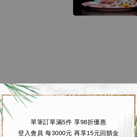
單筆訂單滿5件 享98折優惠
登入會員 每3000元 再享15元回饋金