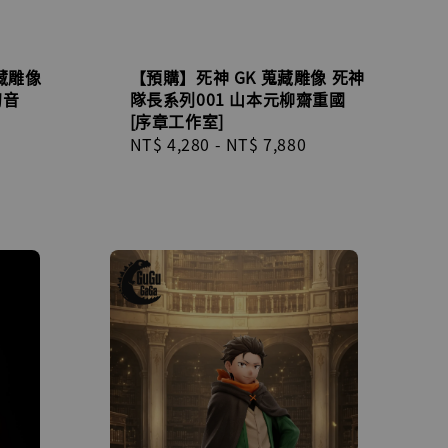
藏雕像
【預購】死神 GK 蒐藏雕像 死神
初音
隊長系列001 山本元柳齋重國
[序章工作室]
Regular
Regular
NT$ 4,280
-
NT$ 7,880
price
price