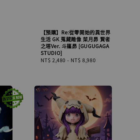
【預購】Re:從零開始的異世界
生活 GK 蒐藏雕像 菜月昴 賢者
之塔Ver. 斗篷昴 [GUGUGAGA
STUDIO]
Regular
NT$ 2,480
-
NT$ 8,980
price