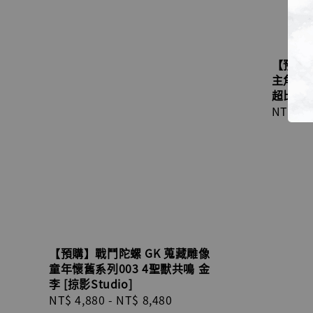
【預購】
主角團
超比多獸 
Regula
NT$ 1,
price
【預購】戰鬥陀螺 GK 蒐藏雕像
童年懷舊系列003 4聖獸共鳴 金
李 [掠影Studio]
Sale
NT$ 4,880
-
NT$ 8,480
Regular