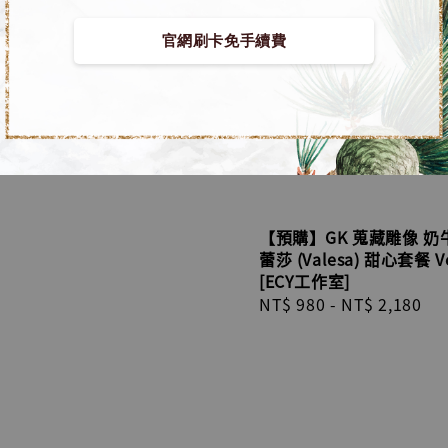
官網刷卡免手續費
數碼寶貝 GK 蒐藏雕像
數碼世界圖鑑共鳴系列
[迷漫MIMAN Studio]
r
980
-
NT$ 7,380
【預購】GK 蒐藏雕像 奶
蕾莎 (Valesa) 甜心套餐 Ve
[ECY工作室]
Regular
NT$ 980
-
NT$ 2,180
price