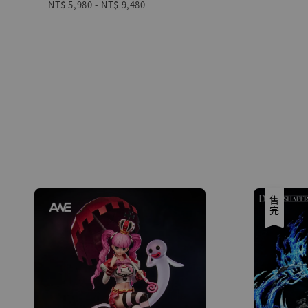
price
price
NT$ 5,980
-
NT$ 9,480
售完