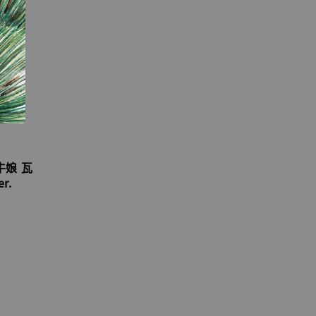
牛娘 瓦
r.