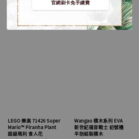
官網刷卡免手續費
LEGO 樂高 71426 Super
Wangao 積木系列 EVA
Mario™ Piranha Plant
新世紀福音戰士 初號機
超級瑪利 食人花
半剖組裝積木