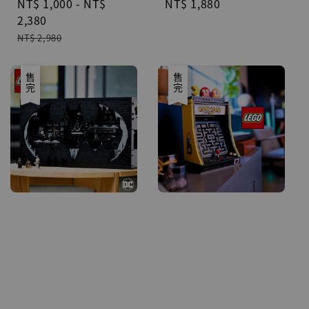
Sale
NT$ 1,000
-
NT$
Regular
NT$ 1,880
price
2,380
price
Regular
NT$ 2,980
price
優惠
售完
優惠
售完