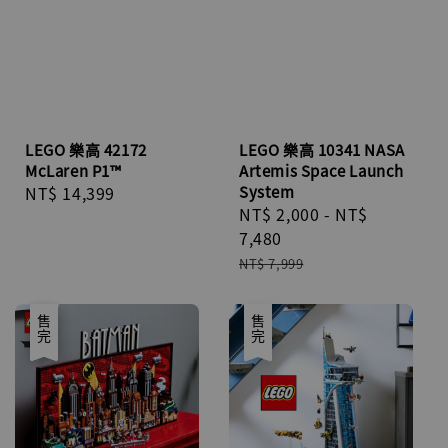
LEGO 樂高 42172
LEGO 樂高 10341 NASA
McLaren P1™
Artemis Space Launch
Regular
NT$ 14,399
System
Sale
NT$ 2,000
-
NT$
price
price
7,480
Regular
NT$ 7,999
price
優惠
售完
售完