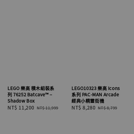
LEGO 樂高 積木組裝系
LEGO10323 樂高 Icons
列 76252 Batcave™ –
系列 PAC-MAN Arcade
Shadow Box
經典小精靈街機
Sale
NT$ 11,200
Regular
Sale
NT$ 8,280
Regular
NT$ 11,999
NT$ 8,799
price
price
price
price