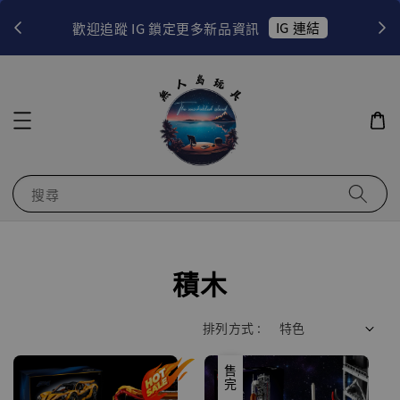
！
IG 連結
歡迎追蹤 IG 鎖定更多新品資訊
搜尋
積木
排列方式 :
優惠
售完