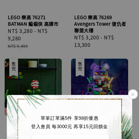
LEGO 樂高 76271
LEGO 樂高 76269
BATMAN 蝙蝠俠 高譚市
Avengers Tower 復仇者
Sale
NT$ 3,280
-
NT$
聯盟大樓
Regular
NT$ 3,200
-
NT$
price
9,280
price
13,300
Regular
NT$ 9,499
price
優惠
售完
售完
單筆訂單滿5件 享98折優惠
登入會員 每3000元 再享15元回饋金