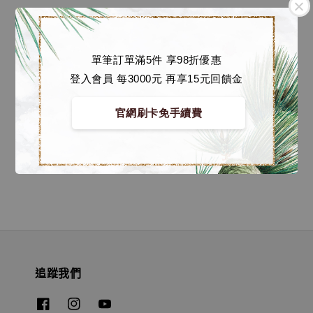
單筆訂單滿5件 享98折優惠
登入會員 每3000元 再享15元回饋金
Happi Class 漢堡君系列
官網刷卡免手續費
公仔 漢堡君 & 雷火貓
Regular
NT$ 1,000
-
NT$
price
3,800
追蹤我們