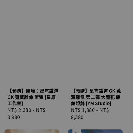
【預購】崩壞：星穹鐵道
【預購】星穹鐵道 GK 蒐
GK 蒐藏雕像 流螢 [星原
藏雕像 第二彈 大麗花 康
工作室]
絲坦絲 [YM Studio]
Regular
NT$ 2,380
-
NT$
Regular
NT$ 1,880
-
NT$
price
8,980
price
8,380