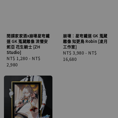
間諜家家酒x崩壞星穹鐵
崩壞：星穹鐵道 GK 蒐藏
道 GK 蒐藏雕像 流螢安
雕像 知更鳥 Robin [凌月
妮亞 花生騎士 [ZH
工作室]
Studio]
Regular
NT$ 3,980
-
NT$
Regular
NT$ 1,280
-
NT$
price
16,680
price
2,980