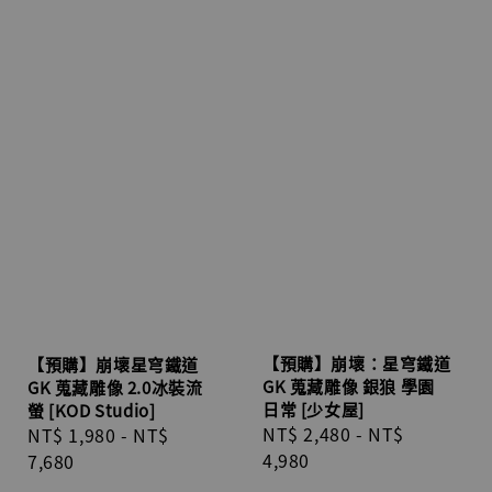
【預購】崩壞：星穹鐵道
【預購】崩壞星穹鐵道
GK 蒐藏雕像 銀狼 學園
GK 蒐藏雕像 2.0冰裝流
日常 [少女屋]
螢 [KOD Studio]
Regular
NT$ 2,480
-
NT$
Regular
NT$ 1,980
-
NT$
price
4,980
price
7,680