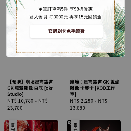
單筆訂單滿5件 享98折優惠
登入會員 每3000元 再享15元回饋金
官網刷卡免手續費
【預購】崩壞星穹鐵道
崩壞：星穹鐵道 GK 蒐藏
GK 蒐藏雕像 白厄 [okr
雕像 卡芙卡 [KOD工作
Studio]
室]
Regular
NT$ 10,780
-
NT$
Regular
NT$ 2,280
-
NT$
price
23,780
price
13,880
售完
售完