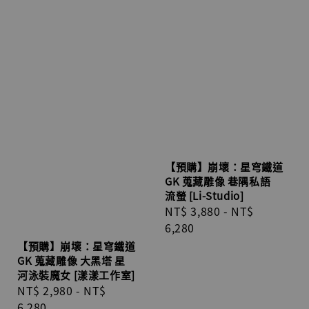
【預購】崩壞：星穹鐵道
GK 蒐藏雕像 巷隅私語
流螢 [Li-Studio]
Regular
NT$ 3,880
-
NT$
price
6,280
【預購】崩壞：星穹鐵道
GK 蒐藏雕像 大黑塔 星
河泳裝魔女 [漾漾工作室]
Regular
NT$ 2,980
-
NT$
price
6,280