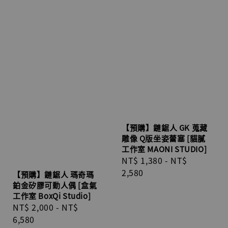
【預購】鏈鋸人 GK 蒐藏
雕像 Q版坐姿蕾塞 [貓膩
工作室 MAONI STUDIO]
Regular
NT$ 1,380
-
NT$
price
2,580
【預購】鏈鋸人 瑪奇瑪
鉑金矽膠可動人偶 [盒氣
工作室 BoxQi Studio]
Regular
NT$ 2,000
-
NT$
price
6,580