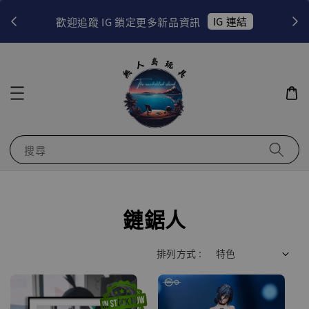
！
IG 連結
歡迎追蹤 IG 鎖定更多新品資訊
搜尋
鏈鋸人
排列方式 :