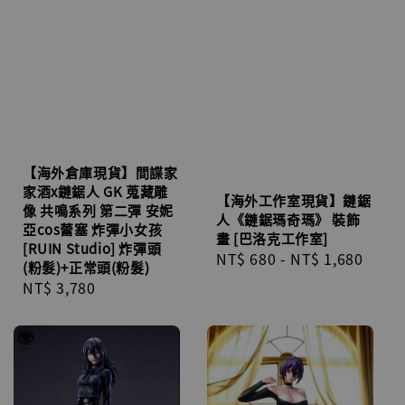
【海外倉庫現貨】間諜家
家酒x鏈鋸人 GK 蒐藏雕
【海外工作室現貨】鏈鋸
像 共鳴系列 第二彈 安妮
人《鏈鋸瑪奇瑪》 裝飾
亞cos蕾塞 炸彈小女孩
畫 [巴洛克工作室]
[RUIN Studio] 炸彈頭
Regular
NT$ 680
-
NT$ 1,680
(粉髮)+正常頭(粉髮)
price
Regular
NT$ 3,780
price