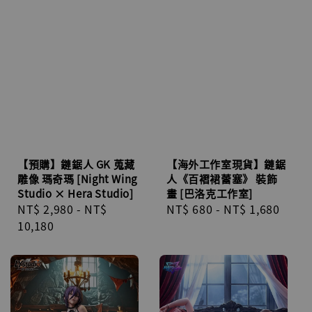
【預購】鏈鋸人 GK 蒐藏
【海外工作室現貨】鏈鋸
雕像 瑪奇瑪 [Night Wing
人《百褶裙蕾塞》 裝飾
Studio × Hera Studio]
畫 [巴洛克工作室]
Regular
NT$ 2,980
-
NT$
Regular
NT$ 680
-
NT$ 1,680
price
10,180
price