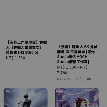
【海外工作室現貨】鏈鋸
【預購】鏈鋸人 GK 蒐藏
人《鏈鋸人蕾塞電次》
雕像 OL拉絲蕾塞 [浮光
裝飾畫 [H2 Studio]
Studio聯名MOCHI
Regular
NT$ 1,380
Studio麻糬工作室]
price
Sale
NT$ 1,980
-
NT$
price
7,780
Regular
NT$ 2,480
-
NT$ 8,280
price