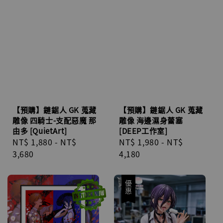
【預購】鏈鋸人 GK 蒐藏
【預購】鏈鋸人 GK 蒐藏
雕像 四騎士-支配惡魔 那
雕像 海邊濕身蕾塞
由多 [QuietArt]
[DEEP工作室]
Regular
NT$ 1,880
-
NT$
Regular
NT$ 1,980
-
NT$
price
3,680
price
4,180
優惠