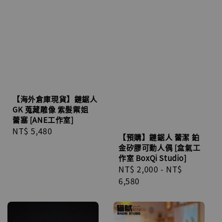
【海外倉庫現貨】鏈鋸人
GK 蒐藏雕像 紫髮禦姐
蕾塞 [ANE工作室]
Regular
NT$ 5,480
【預購】鏈鋸人 蕾潔 鉑
price
金矽膠可動人偶 [盒氣工
作室 BoxQi Studio]
Regular
NT$ 2,000
-
NT$
price
6,580