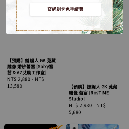
官網刷卡免手續費
【預購】鏈鋸人 GK 蒐藏
雕像 婚紗蕾塞 [Saixy塞
茜 & AZ艾助工作室]
Regular
NT$ 2,880
-
NT$
price
13,580
【預購】鏈鋸人 GK 蒐藏
雕像 蕾塞 [RosTIME
Studio]
Regular
NT$ 2,980
-
NT$
price
5,680