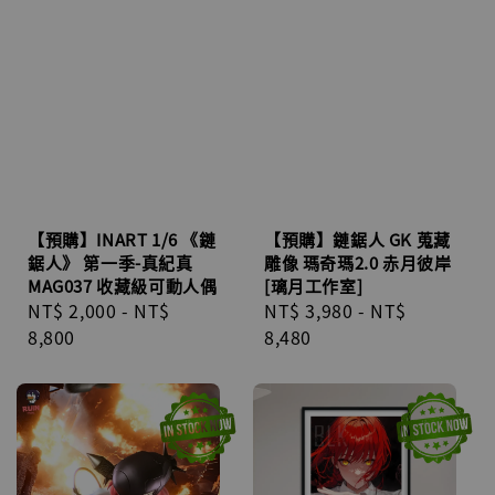
【預購】INART 1/6 《鏈
【預購】鏈鋸人 GK 蒐藏
鋸人》 第一季-真紀真
雕像 瑪奇瑪2.0 赤月彼岸
MAG037 收藏級可動人偶
[璃月工作室]
Regular
NT$ 2,000
-
NT$
Regular
NT$ 3,980
-
NT$
price
8,800
price
8,480