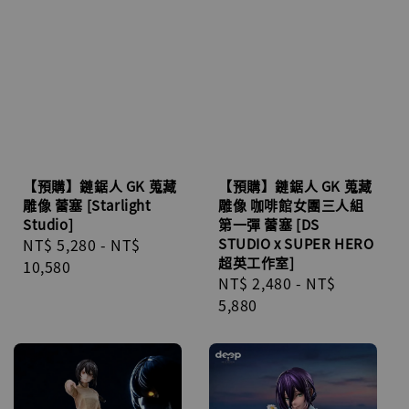
【預購】鏈鋸人 GK 蒐藏
【預購】鏈鋸人 GK 蒐藏
雕像 蕾塞 [Starlight
雕像 咖啡館女團三人組
Studio]
第一彈 蕾塞 [DS
Regular
NT$ 5,280
-
NT$
STUDIO x SUPER HERO
超英工作室]
price
10,580
Regular
NT$ 2,480
-
NT$
price
5,880