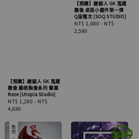
【預購】鏈鋸人 GK 蒐藏
雕像 桌面小擺件第一彈
Q版電次 [SOQ STUDIO]
Regular
NT$ 1,080
-
NT$
price
2,580
【預購】鏈鋸人 GK 蒐藏
雕像 藝術胸像系列 蕾塞
Reze [Utopia Studio]
Regular
NT$ 1,280
-
NT$
price
4,680
售完