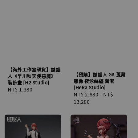
【海外工作室現貨】鏈鋸
【預購】鏈鋸人 GK 蒐藏
人《早川秋天使惡魔》
雕像 夜泳絲纏 蕾潔
裝飾畫 [H2 Studio]
[HeRa Studio]
Regular
NT$ 1,380
Regular
NT$ 2,880
-
NT$
price
price
13,280