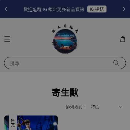
！
IG 連結
歡迎追蹤 IG 鎖定更多新品資訊
搜尋
寄生獸
排列方式 :
售完