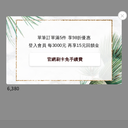
單筆訂單滿5件 享98折優惠
登入會員 每3000元 再享15元回饋金
官網刷卡免手續費
寄生獸 GK 蒐藏雕像 泉
新一 [Lamzc Studio]
Regular
NT$ 3,180
-
NT$
price
6,380