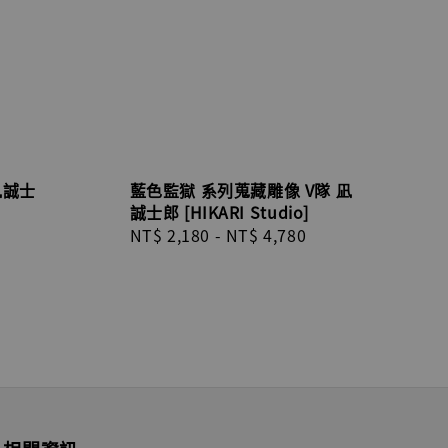
凪誠士
藍色監獄 系列蒐藏雕像 V隊 凪
誠士郎 [HIKARI Studio]
Regular
NT$ 2,180
-
NT$ 4,780
price