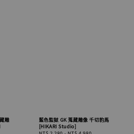
藏雕
藍色監獄 GK 蒐藏雕像 千切豹馬
I
[HIKARI Studio]
Regular
NT$ 2,280
-
NT$ 4,980