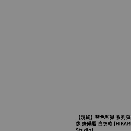
【現貨】藍色監獄 系列蒐
像 蜂樂迴 白衣款 [HIKAR
Studio]