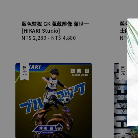
藍色監獄 GK 蒐藏雕像 潔世一
藍色監獄
[HIKARI Studio]
士郎 [DB
Regular
NT$ 2,280
-
NT$ 4,880
Regula
NT$ 78
price
price
售完
售完