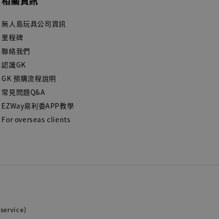
相關資訊
無人島玩具公司資訊
里程碑
聯絡我們
認識GK
GK 預購流程說明
常見問題Q&A
EZWay易利委APP教學
For overseas clients
service)