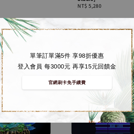
Regular
NT$ 5,280
price
 GK 蒐藏雕像 Q版凪誠
K Studios]
r
0
-
NT$ 1,680
單筆訂單滿5件 享98折優惠
登入會員 每3000元 再享15元回饋金
售完
官網刷卡免手續費