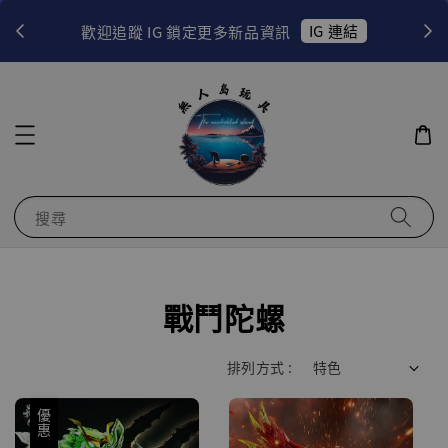
！
IG 連結
歡迎追蹤 IG 鎖定更多新品資訊
搜尋
戰鬥陀螺
排列方式 :
優惠