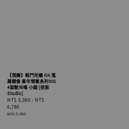
【預購】戰鬥陀螺 GK 蒐
藏雕像 童年懷舊系列001
4聖獸共鳴 小龍 [掠影
Studio]
Sale
NT$ 3,380
-
NT$
price
6,780
Regular
NT$ 7,780
price