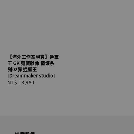
【海外工作室現貨】通靈
王 GK 蒐藏雕像 情懷系
列02彈 通靈王
[Dreammaker studio]
Regular
NT$ 13,980
price