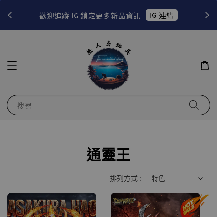
！
IG 連結
歡迎追蹤 IG 鎖定更多新品資訊
搜尋
通靈王
排列方式 :