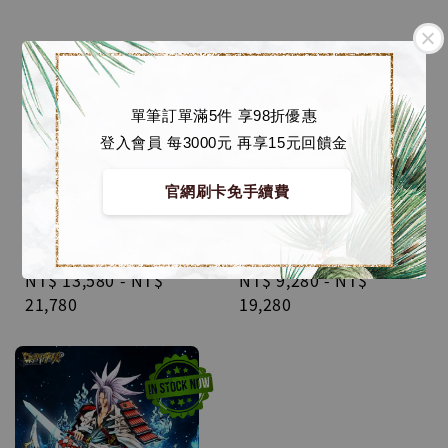
單筆訂單滿5件 享98折優惠
登入會員 每3000元 再享15元回饋金
官網刷卡免手續費
【預購】通靈王 GK 蒐藏
【預購】通靈王 GK 蒐藏
雕像 收藏級雕像001 麻
雕像 情懷系列05彈 葉王
倉葉 [掠影Studio]
[Dreammaker studio]
Regular
NT$ 13,580
-
NT$
Regular
NT$ 9,280
-
NT$
price
21,780
price
19,280