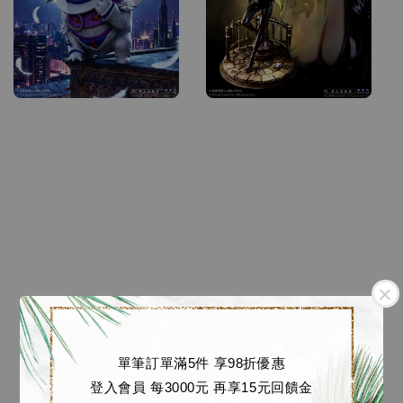
【預購】寶可夢 GK 蒐藏
雕像 耿鬼基德 [lucky工
單筆訂單滿5件 享98折優惠
作室]
登入會員 每3000元 再享15元回饋金
Regular
NT$ 1,180
-
NT$