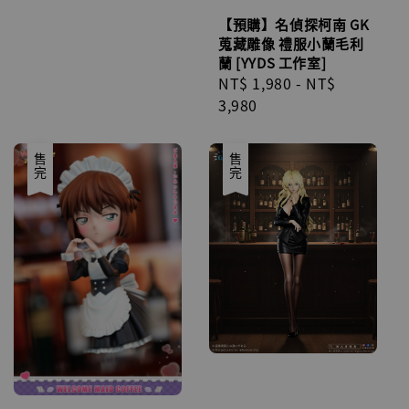
【預購】名偵探柯南 GK
蒐藏雕像 禮服小蘭毛利
蘭 [YYDS 工作室]
Regular
NT$ 1,980
-
NT$
price
3,980
售完
售完