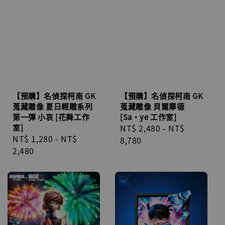
【預購】名偵探柯南 GK
【預購】名偵探柯南 GK
蒐藏雕像 夏日輕雕系列
蒐藏雕像 貝爾摩德
第一彈 小哀 [花舞工作
[Sa·ye 工作室]
室]
Regular
NT$ 2,480
-
NT$
Regular
NT$ 1,280
-
NT$
price
8,780
price
2,480