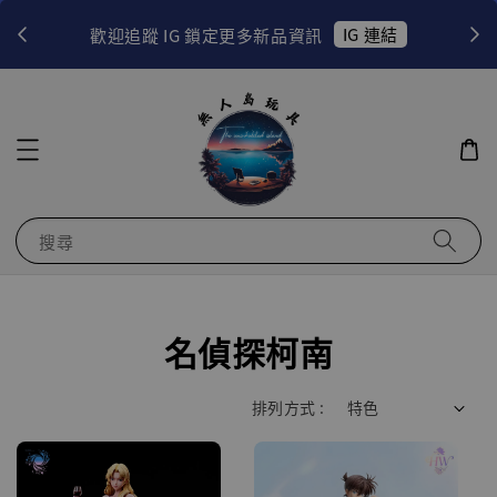
！
IG 連結
歡迎追蹤 IG 鎖定更多新品資訊
搜尋
名偵探柯南
排列方式 :