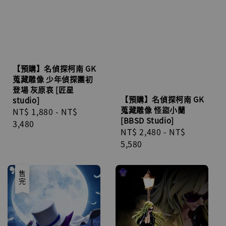
【預購】名偵探柯南 GK
蒐藏雕像 少年偵探團初
登場 灰原哀 [匠星
【預購】名偵探柯南 GK
studio]
蒐藏雕像 怪盜小蘭
Regular
NT$ 1,880
-
NT$
[BBSD Studio]
price
3,480
Regular
NT$ 2,480
-
NT$
price
5,580
售完