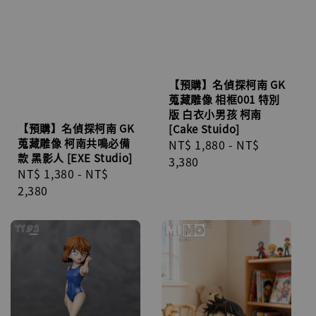
【預購】名偵探柯南 GK
蒐藏雕像 相框001 特別
版 白衣小男孩 柯南
【預購】名偵探柯南 GK
[Cake Stuido]
蒐藏雕像 柯南共鳴必備
Regular
NT$ 1,880
-
NT$
款 黑影人 [EXE Studio]
price
3,380
Regular
NT$ 1,380
-
NT$
price
2,380