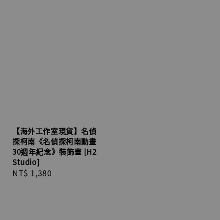
【海外工作室現貨】名偵
探柯南《名偵探柯南動畫
30週年紀念》裝飾畫 [H2
Studio]
Regular
NT$ 1,380
price