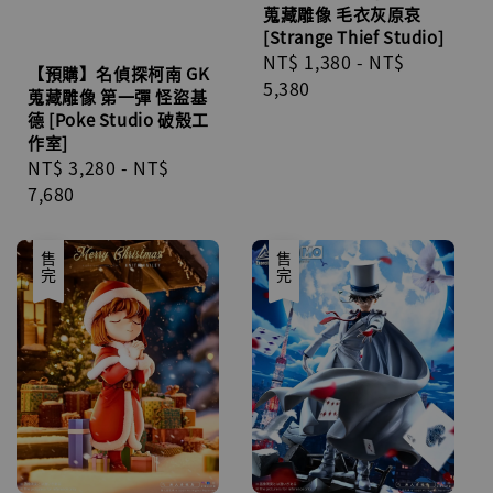
蒐藏雕像 毛衣灰原哀
[Strange Thief Studio]
Regular
NT$ 1,380
-
NT$
【預購】名偵探柯南 GK
price
5,380
蒐藏雕像 第一彈 怪盜基
德 [Poke Studio 破殼工
作室]
Regular
NT$ 3,280
-
NT$
price
7,680
售完
售完