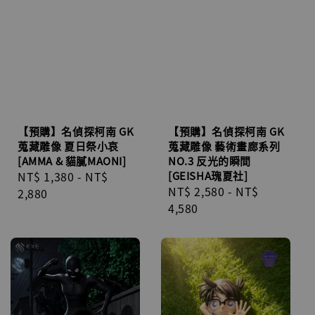
【預購】名偵探柯南 GK
【預購】名偵探柯南 GK
蒐藏雕像 夏日祭小哀
蒐藏雕像 藝術畫廊系列
[AMMA & 貓膩MAONI]
NO.3 反光的瞬間
Regular
NT$ 1,380
-
NT$
[GEISHA瑰夏社]
Regular
NT$ 2,580
-
NT$
price
2,880
price
4,580