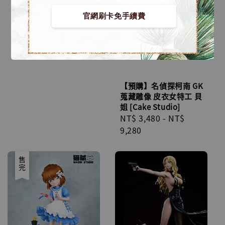
price
1,980
官網刷卡免手續費
【預購】名偵探柯南 GK
蒐藏雕像 皮衣女特工 貝
姐 [Cake Studio]
Regular
NT$ 3,480
-
NT$
price
9,280
售完