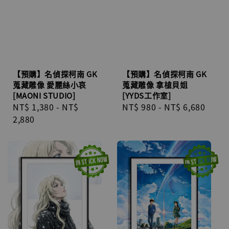
【預購】名偵探柯南 GK
【預購】名偵探柯南 GK
蒐藏雕像 愛麗絲小哀
蒐藏雕像 拿槍貝姐
[MAONI STUDIO]
[YYDS工作室]
Regular
NT$ 1,380
-
NT$
Regular
NT$ 980
-
NT$ 6,680
price
2,880
price