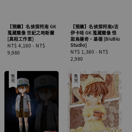
【預購】名偵探柯南 GK
【預購】名偵探柯南x吉
蒐藏雕像 世紀之吻新蘭
伊卡哇 GK 蒐藏雕像 怪
[真相工作室]
盜烏薩奇·基德 [BiuBiu
Regular
NT$ 4,180
-
NT$
Studio]
Regular
NT$ 1,380
-
NT$
price
9,980
price
2,980
售完
售完