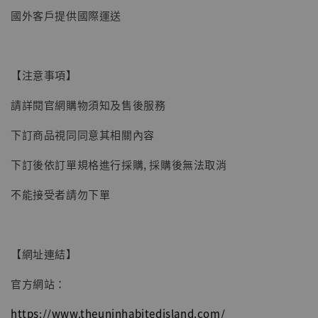
國外客戶提供國際運送
【現貨】BJSTUDIO 1/6系列可動蒐藏人偶 讓
【注意事項】
子彈飛 鵝城縣長 張麻子 [BK01]
請詳閱官網購物須知及售後服務
-
+
NT$ 4,980
NT$ 5,300
下訂商品視同同意其相關內容
下訂後依訂單規格進行採購, 採購後無法取消
加入購物車
不能接受者請勿下單
【網址連結】
官方網站：
https://www.theuninhabitedisland.com/