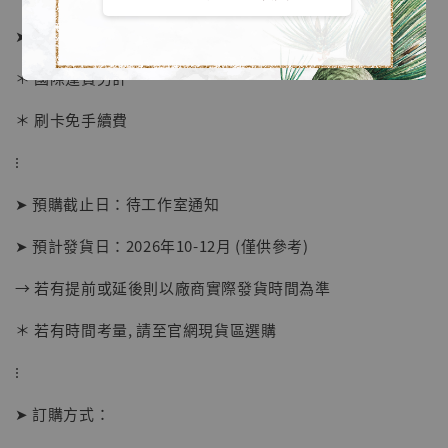
➤ 價格 5980元 (訂金2980)
＊ 國際運費另計
＊ 刷卡免手續費
⁝
➤ 預購截止日：待工作室通知
➤ 預計發貨日：2026年10-12月 (僅供參考)
→ 若有提前或延後則以廠商實際發貨時間為準
＊ 若有時間考量, 請至官網現貨區選購
【店內現貨】海賊王 系列蒐藏雕像 布魯克達
摩 [7STARS Studio]
⁝
-
+
NT$ 1,500
NT$ 1,870
➤ 訂購方式：