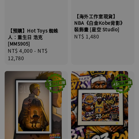
【海外工作室現貨】
NBA《白金Kobe背影》
裝飾畫 [星空 Studio]
【預購】Hot Toys 蜘蛛
Regular
NT$ 1,480
人：重生日 浩克
price
[MMS905]
Regular
NT$ 4,000
-
NT$
price
12,780