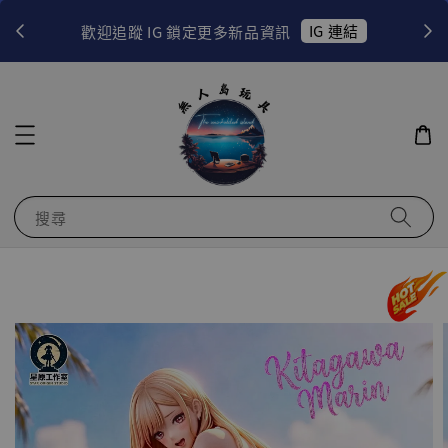
！
IG 連結
歡迎追蹤 IG 鎖定更多新品資訊
搜尋