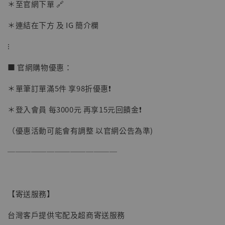
＊至官網下單 🔗
加入購物車
＊連結在下方 及 IG 簡介欄
⁝
加購優惠【讓子彈飛 鵝城縣長 張麻子 [BK01]】
■ 官網購物優惠：
＊單筆訂單滿5件 享98折優惠❗️
＊登入會員 每3000元 再享15元回饋金❗️
（優惠活動可能會有調整 以官網公告為準)
──────────────
【寄送服務】
台灣客戶提供宅配及超商寄送服務