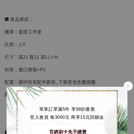
■ 商品資訊：
團隊：星原工作室
【店內現貨】七龍珠 系列蒐藏雕像 悟空 鳥山
明紀念款 [奇蹟工作室]
比例：1/6
-
+
NT$ 4,280
尺寸：高21 寬12 深11 cm
NT$ 5,580
材質：進口樹脂+PU
加入購物車
配置：圖中所有配件都有, 下單即包含雙頭雕
體數：限量150體
加購優惠【海賊王 布魯克達摩 [7STARS Studio]】
單筆訂單滿5件 享98折優惠
登入會員 每3000元 再享15元回饋金
──────────────
■ 販售資訊 (NT$)：
官網刷卡免手續費