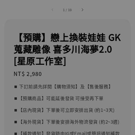
1
/
10
【預購】戀上換裝娃娃 GK
蒐藏雕像 喜多川海夢2.0
[星原工作室]
Regular
NT$ 2,980
price
⏹︎ 下訂前請先詳閱【購物須知】及【售後服務】
⏹︎【預購商品】可能延後發貨 可接受再下單
⏹︎【店內現貨】下單後可立即安排出貨 (約1~3天)
⏹︎【海外現貨】下單後安排海外物流發貨 (約2~3週)
⏹︎【補款通知】發貨時由IG或Email或簡訊通知補款