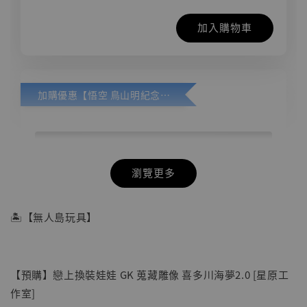
加入購物車
加購優惠【悟空 鳥山明紀念款 [奇蹟工作室]】
瀏覽更多
🏝【無人島玩具】
【預購】戀上換裝娃娃 GK 蒐藏雕像 喜多川海夢2.0 [星原工
作室]