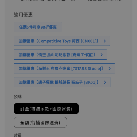
適用優惠
任選5件可享98折優惠
加購優惠【Competitive Toys 梅西 [CM001]】
加購優惠【悟空 鳥山明紀念款 [奇蹟工作室]】
加購優惠【海賊王 布魯克達摩 [7STARS Studio]】
加購優惠【讓子彈飛 鵝城縣長 張麻子 [BK01]】
預購
訂金(待補尾款+國際運費)
全額(待補國際運費)
數量