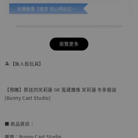
加購優惠【悟空 鳥山明紀念款 [奇蹟工作室]】
瀏覽更多
🏝【無人島玩具】
【預購】葬送的芙莉蓮 GK 蒐藏雕像 芙莉蓮 冬季服設
[Bunny Cast Studio]
■ 商品資訊：
團隊：Bunny Cast Studio