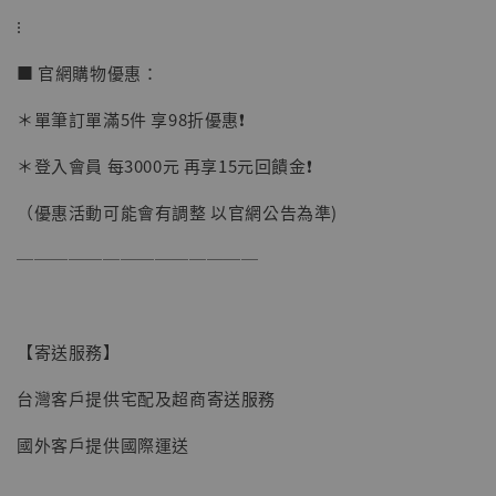
加購優惠【讓子彈飛 鵝城縣長 張麻子 [BK01]】
⁝
■ 官網購物優惠：
＊單筆訂單滿5件 享98折優惠❗️
＊登入會員 每3000元 再享15元回饋金❗️
（優惠活動可能會有調整 以官網公告為準)
──────────────
【寄送服務】
台灣客戶提供宅配及超商寄送服務
國外客戶提供國際運送
【現貨】BJSTUDIO 1/6系列可動蒐藏人偶 讓