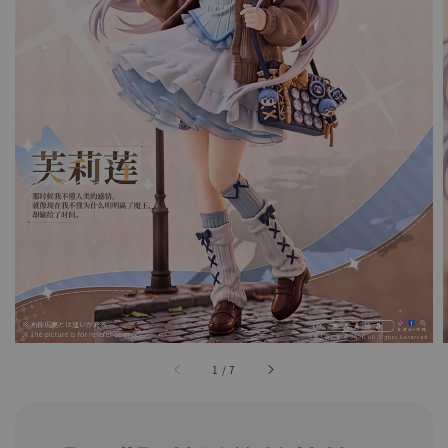
1
/
7