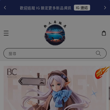
！
IG 連結
歡迎追蹤 IG 鎖定更多新品資訊
搜尋