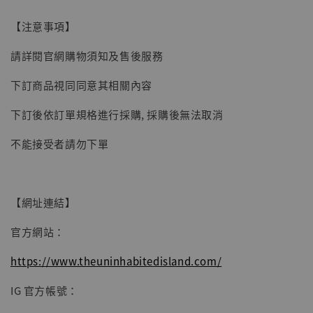
子彈飛 鵝城縣長 張麻子 [BK01]
【注意事項】
-
+
NT$ 4,980
NT$ 5,300
請詳閱官網購物須知及售後服務
下訂商品視同同意其相關內容
加入購物車
下訂後依訂單規格進行採購, 採購後無法取消
不能接受者請勿下單
【網址連結】
官方網站：
https://www.theuninhabitedisland.com/
IG 官方帳號：