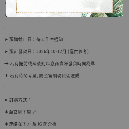
＊ 國際運費另計
＊ 刷卡免手續費
⁝
➤ 預購截止日：待工作室通知
➤ 預計發貨日：2026年10-12月 (僅供參考)
→ 若有提前或延後則以廠商實際發貨時間為準
【店內現貨】海賊王 系列蒐藏雕像 布魯克達
摩 [7STARS Studio]
＊ 若有時間考量, 請至官網現貨區選購
-
+
NT$ 1,500
NT$ 1,870
⁝
➤ 訂購方式：
加入購物車
＊至官網下單 🔗
＊連結在下方 及 IG 簡介欄