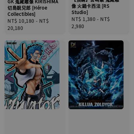
GK 蒐藏雕像 KIRISHIMA
像 火鍋卡西法 [RS
切島銳兒郎 [Héroe
Studio]
Collectibles]
Regular
NT$ 1,380
-
NT$
Regular
NT$ 10,180
-
NT$
price
2,980
price
20,180