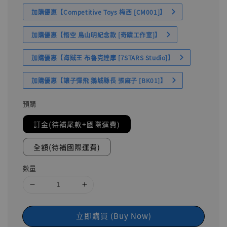
加購優惠【Competitive Toys 梅西 [CM001]】
加購優惠【悟空 鳥山明紀念款 [奇蹟工作室]】
加購優惠【海賊王 布魯克達摩 [7STARS Studio]】
加購優惠【讓子彈飛 鵝城縣長 張麻子 [BK01]】
預購
訂金(待補尾款+國際運費)
全額(待補國際運費)
數量
立即購買 (Buy Now)