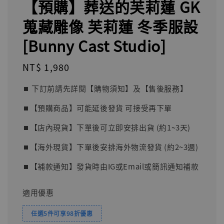
【預購】葬送的芙莉蓮 GK
蒐藏雕像 芙莉蓮 冬季服設
[Bunny Cast Studio]
Regular
NT$ 1,980
price
⏹︎ 下訂前請先詳閱【購物須知】及【售後服務】
⏹︎【預購商品】可能延後發貨 可接受再下單
⏹︎【店內現貨】下單後可立即安排出貨 (約1~3天)
⏹︎【海外現貨】下單後安排海外物流發貨 (約2~3週)
⏹︎【補款通知】發貨時由IG或Email或簡訊通知補款
適用優惠
任選5件可享98折優惠