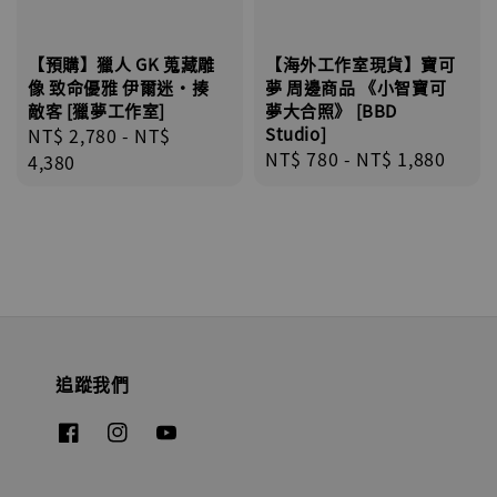
【預購】獵人 GK 蒐藏雕
【海外工作室現貨】寶可
像 致命優雅 伊爾迷·揍
夢 周邊商品 《小智寶可
敵客 [獵夢工作室]
夢大合照》 [BBD
Regular
NT$ 2,780
-
NT$
Studio]
Regular
NT$ 780
-
NT$ 1,880
price
4,380
price
追蹤我們