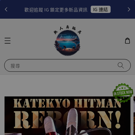
！
IG 連結
歡迎追蹤 IG 鎖定更多新品資訊
搜尋