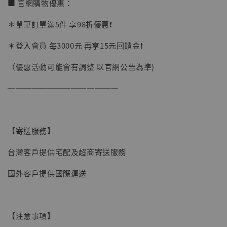
■ 官網購物優惠：
＊單筆訂單滿5件 享98折優惠❗️
加購優惠【讓子彈飛 鵝城縣長 張麻子 [BK01]】
＊登入會員 每3000元 再享15元回饋金❗️
（優惠活動可能會有調整 以官網公告為準)
──────────────
【寄送服務】
台灣客戶提供宅配及超商寄送服務
國外客戶提供國際運送
【注意事項】