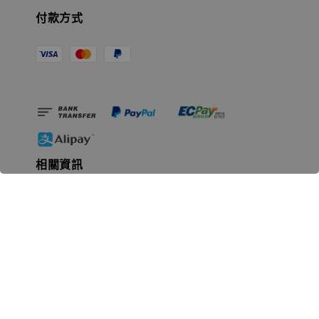
付款方式
相關資訊
無人島玩具公司資訊
里程碑
聯絡我們
認識GK
GK 預購流程說明
常見問題Q&A
EZWay易利委APP教學
For overseas clients