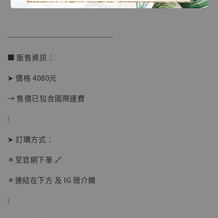
──────────────
■ 販售資訊：
➤ 價格 4080元
→ 售價已包含國際運費
⁝
【店內現貨】海賊王 系列蒐藏雕像 布魯克達
➤ 訂購方式：
摩 [7STARS Studio]
＊至官網下單 🔗
-
+
NT$ 1,500
NT$ 1,870
＊連結在下方 及 IG 簡介欄
⁝
加入購物車