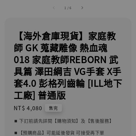
1
/
6
【海外倉庫現貨】家庭教
師 GK 蒐藏雕像 熱血魂
018 家庭教師REBORN 武
具篇 澤田綱吉 VG手套 X手
套4.0 彭格列齒輪 [ILL地下
工廠] 普通版
Regular
NT$ 4,080
售完
price
⏹︎ 下訂前請先詳閱【購物須知】及【售後服務】
⏹︎【預購商品】可能延後發貨 可接受再下單