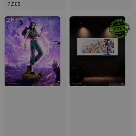
price
7,980
price