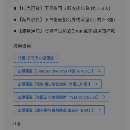
⏹︎【店內現貨】下單後可立即安排出貨 (約1~3天)
⏹︎【海外現貨】下單後安排海外物流發貨 (約2~3週)
⏹︎【補款通知】發貨時由IG或Email或簡訊通知補款
適用優惠
任選5件可享98折優惠
加購優惠【Competitive Toys 梅西 [CM001]】
加購優惠【悟空 鳥山明紀念款 [奇蹟工作室]】
加購優惠【海賊王 布魯克達摩 [7STARS Studio]】
加購優惠【讓子彈飛 鵝城縣長 張麻子 [BK01]】
注意