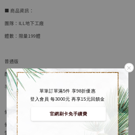
■ 商品資訊：
【店內現貨】七龍珠 系列蒐藏雕像 悟空 鳥山
團隊：ILL地下工廠
明紀念款 [奇蹟工作室]
-
+
NT$ 4,280
體數：限量199體
NT$ 5,580
加入購物車
普通版
配置：手套+展示底座
手套尺寸：長14 寬10 高30 cm
加購優惠【海賊王 布魯克達摩 [7STARS Studio]】
單筆訂單滿5件 享98折優惠
登入會員 每3000元 再享15元回饋金
備註1：手套的戒指+手背可亮燈
官網刷卡免手續費
備註2：由於是實體拍攝，列印件可能有溢色或明顯拼接縫等
情況 ，大貨都會優化