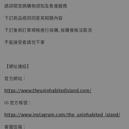
請詳閱官網購物須知及售後服務
【現貨】BJSTUDIO 1/6系列可動蒐藏人偶 讓
下訂商品視同同意其相關內容
子彈飛 鵝城縣長 張麻子 [BK01]
-
+
NT$ 4,980
下訂後依訂單規格進行採購, 採購後無法取消
NT$ 5,300
不能接受者請勿下單
加入購物車
【網址連結】
官方網站：
https://www.theuninhabitedisland.com/
IG 官方帳號：
https://www.instagram.com/the_uninhabited_island/
客服信箱：