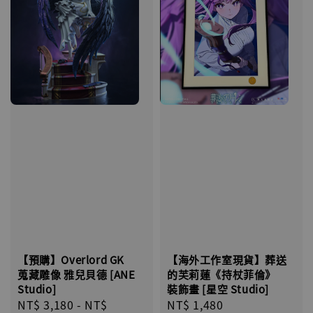
【預購】Overlord GK
【海外工作室現貨】葬送
蒐藏雕像 雅兒貝德 [ANE
的芙莉蓮《持杖菲倫》
Studio]
裝飾畫 [星空 Studio]
Regular
NT$ 3,180
-
NT$
Regular
NT$ 1,480