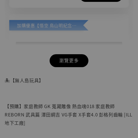
加購優惠【悟空 鳥山明紀念款 [奇蹟工作室]】
瀏覽更多
🏝【無人島玩具】
【預購】家庭教師 GK 蒐藏雕像 熱血魂018 家庭教師
REBORN 武具篇 澤田綱吉 VG手套 X手套4.0 彭格列齒輪 [ILL
地下工廠]